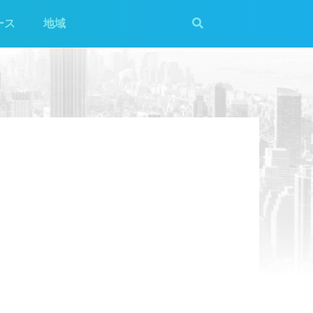
ース
地域