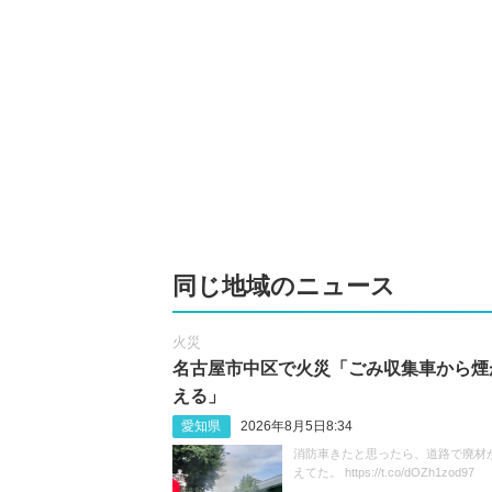
同じ地域のニュース
火災
名古屋市中区で火災「ごみ収集車から煙
える」
愛知県
2026年8月5日8:34
消防車きたと思ったら、道路で廃材
えてた。 https://t.co/dOZh1zod97