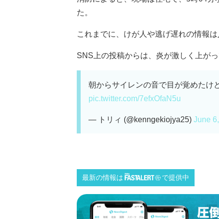
た。
これまでに、けが人や逃げ遅れの情報は
SNS上の投稿からは、炎が激しく上がって
朝からサイレンの音で目が覚めたけ
pic.twitter.com/7efxOfaN5u
— トリィ (@kenngekiojya25)
June 6
最新の情報は
で提供中