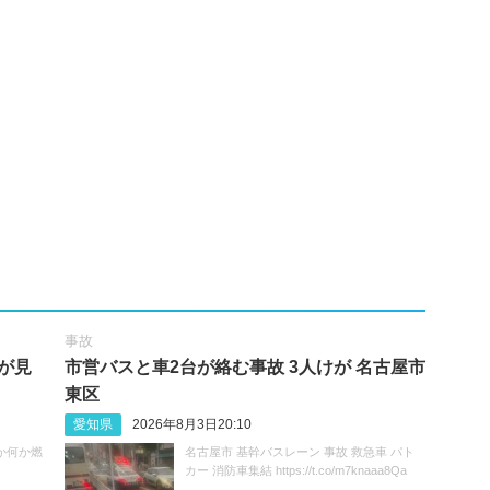
事故
が見
市営バスと車2台が絡む事故 3人けが 名古屋市
東区
愛知県
2026年8月3日20:10
か何か燃
名古屋市 基幹バスレーン 事故 救急車 パト
カー 消防車集結 https://t.co/m7knaaa8Qa