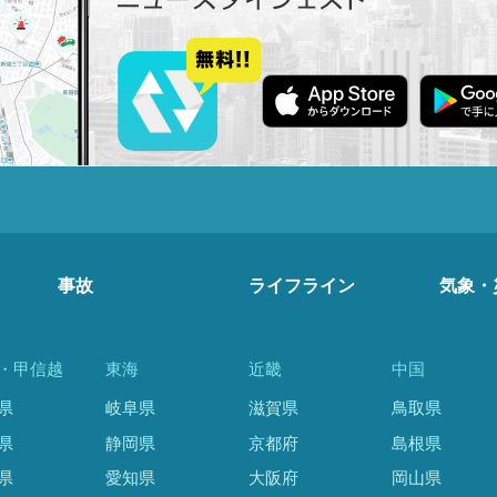
事故
ライフライン
気象・
・甲信越
東海
近畿
中国
県
岐阜県
滋賀県
鳥取県
県
静岡県
京都府
島根県
県
愛知県
大阪府
岡山県