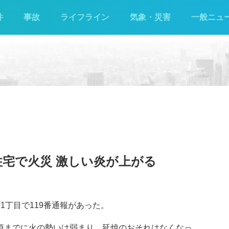
件
事故
ライフライン
気象・災害
一般ニュ
住宅で火災 激しい炎が上がる
1丁目で119番通報があった。
分頃までに火の勢いは弱まり、延焼のおそれはなくなっ