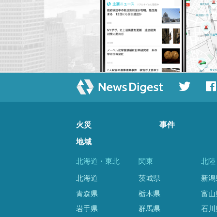
火災
事件
地域
北海道・東北
関東
北陸
北海道
茨城県
新潟
青森県
栃木県
富山
岩手県
群馬県
石川