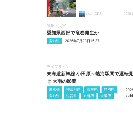
ひの (CRS)
2026-
気象・災害
愛知県西部で竜巻発生か
愛知県
2026年7月28日15:37
ライフライン
東海道新幹線 小田原～熱海駅間で運転
せ 大雨の影響
東京都
神奈川県
岐阜県
静岡県
20
25日
愛知県
滋賀県
京都府
大阪府