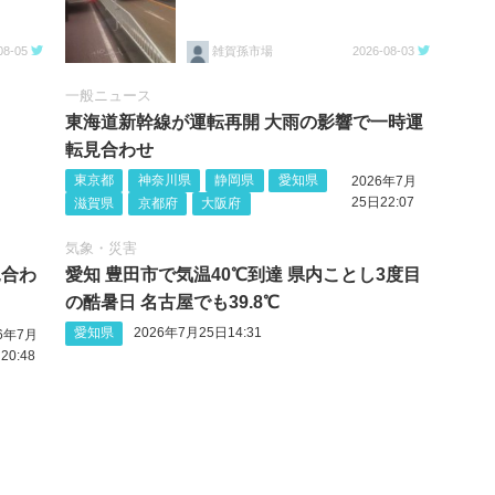
08-05
雑賀孫市場
2026-08-03
一般ニュース
東海道新幹線が運転再開 大雨の影響で一時運
転見合わせ
東京都
神奈川県
静岡県
愛知県
2026年7月
25日22:07
滋賀県
京都府
大阪府
気象・災害
見合わ
愛知 豊田市で気温40℃到達 県内ことし3度目
の酷暑日 名古屋でも39.8℃
愛知県
2026年7月25日14:31
26年7月
20:48