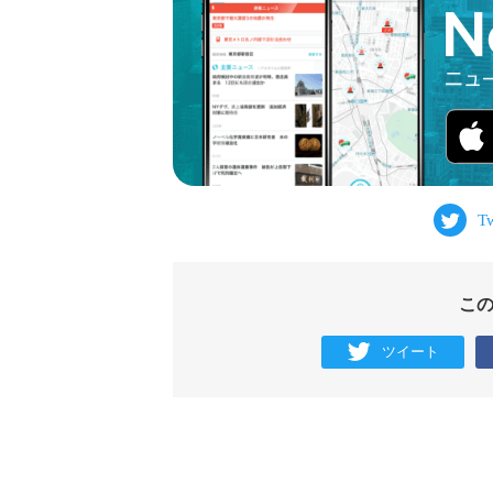
こ
ツイート