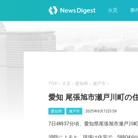
火災
事
TOP
火災
愛知県
瀬戸市
愛知 尾張旭市瀬戸川町の
愛知県
瀬戸市
2025年6月7日5:59
7日4時37分頃、愛知県尾張旭市瀬戸川町
消防によると、現場は住宅で、5時04