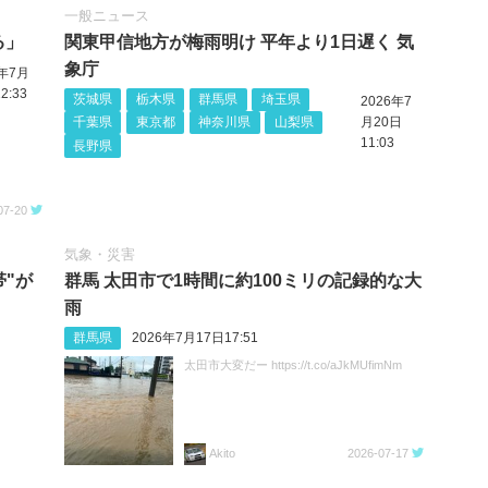
一般ニュース
る」
関東甲信地方が梅雨明け 平年より1日遅く 気
象庁
6年7月
2:33
茨城県
栃木県
群馬県
埼玉県
2026年7
千葉県
東京都
神奈川県
山梨県
月20日
11:03
長野県
07-20
気象・災害
帯"が
群馬 太田市で1時間に約100ミリの記録的な大
雨
群馬県
2026年7月17日17:51
太田市大変だー https://t.co/aJkMUfimNm
Akito
2026-07-17