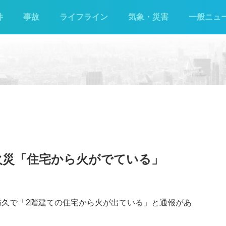
件
事故
ライフライン
気象・災害
一般ニュ
火災「住宅から火がでている」
伊与久で「2階建ての住宅から火が出ている」と通報があ