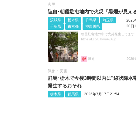
火災
陸自･朝霞駐屯地内で火災「黒煙が見え
茨城県
栃木県
群馬県
埼玉県
202
20日1
千葉県
東京都
神奈川県
朝霞駐屯地の中で火災発生してます
https://t.co/8Tkyo4vA0p
ぼえ
2026-
気象・災害
群馬･栃木で今後3時間以内に"線状降水
発生するおそれ
栃木県
群馬県
2026年7月17日21:54