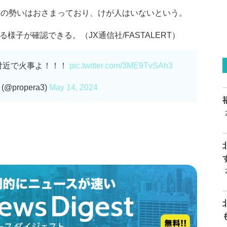
に火の勢いはおさまっており、けが人はいないという。
様子が確認できる。（JX通信社/FASTALERT）
付近で火事よ！！！
pic.twitter.com/3ME9TvSAh3
(@propera3)
May 14, 2024