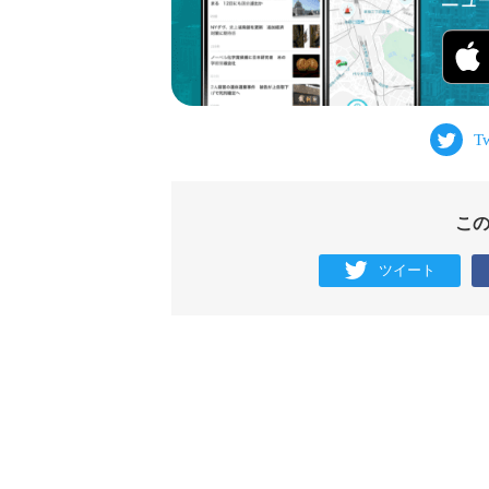
こ
ツイート