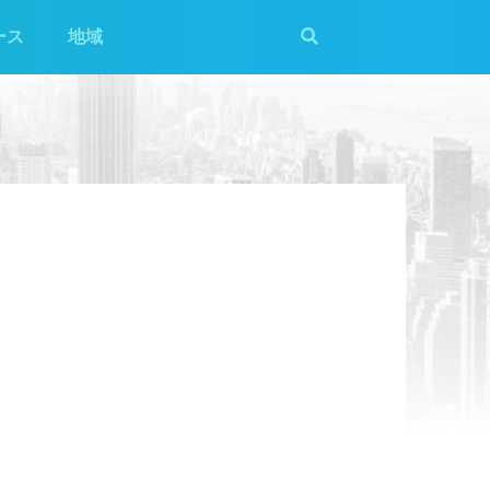
ース
地域