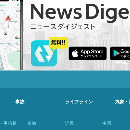
事故
ライフライン
気象・
・甲信越
東海
近畿
中国