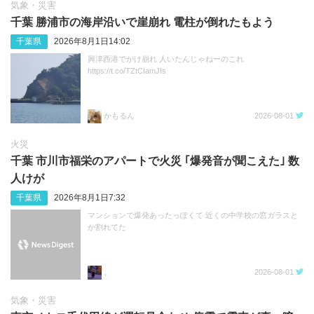
気象・災害
千葉 勝浦市の海岸沿いで崖崩れ 電柱が倒れたもよう
千葉県
2026年8月1日14:02
興津西港でがけ崩れ 人いたんじゃねーのこれ
https://t.co/TZtCIamJIs
かもるん
2026-08-01
火災
千葉 市川市福栄のアパートで火災 ｢爆発音が聞こえた｣ 数
人けが
千葉県
2026年8月1日7:32
マンションで爆発あったっぽくて 近くの中学校の窓ガラスと
か割れてた
。
2026-08-01
気象・災害