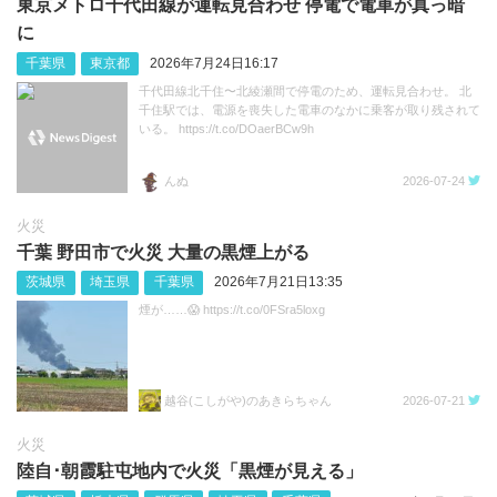
東京メトロ千代田線が運転見合わせ 停電で電車が真っ暗
に
千葉県
東京都
2026年7月24日16:17
千代田線北千住〜北綾瀬間で停電のため、運転見合わせ。 北
千住駅では、電源を喪失した電車のなかに乗客が取り残されて
いる。 https://t.co/DOaerBCw9h
んぬ
2026-07-24
火災
千葉 野田市で火災 大量の黒煙上がる
茨城県
埼玉県
千葉県
2026年7月21日13:35
煙が……😱 https://t.co/0FSra5loxg
越谷(こしがや)のあきらちゃん
2026-07-21
火災
陸自･朝霞駐屯地内で火災「黒煙が見える」