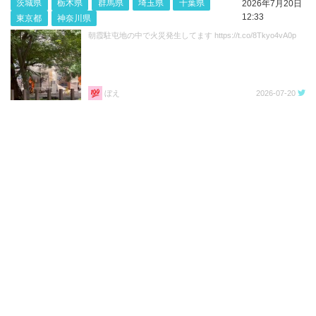
茨城県
栃木県
群馬県
埼玉県
千葉県
2026年7月20日
12:33
東京都
神奈川県
朝霞駐屯地の中で火災発生してます https://t.co/8Tkyo4vA0p
ぼえ
2026-07-20