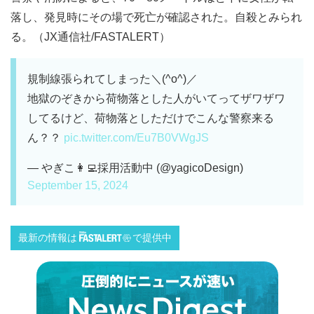
落し、発見時にその場で死亡が確認された。自殺とみられ
る。（JX通信社/FASTALERT）
規制線張られてしまった＼(^o^)／
地獄のぞきから荷物落とした人がいてってザワザワ
してるけど、荷物落としただけでこんな警察来る
ん？？
pic.twitter.com/Eu7B0VWgJS
— やぎこ👩‍💻採用活動中 (@yagicoDesign)
September 15, 2024
最新の情報は
で提供中