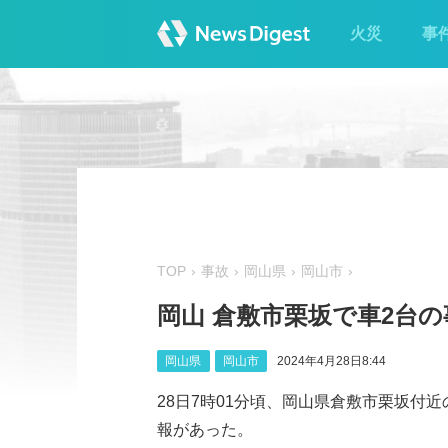
火災
事
TOP
事故
岡山県
岡山市
岡山 倉敷市栗坂で車2台の
岡山県
岡山市
2024年4月28日8:44
28日7時01分頃、岡山県倉敷市栗坂付近
報があった。