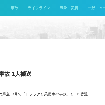
件
事故
ライフライン
気象・災害
一般ニュ
事故 1人搬送
の県道73号で「トラックと乗用車の事故」と119番通