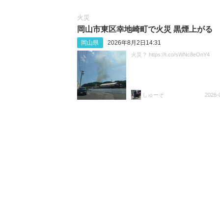
火災
岡山市東区幸地崎町で火災 黒煙上がる
岡山県
2026年8月2日14:31
火災？ https://t.co/sWNc8eOnY4
しゅーぞ
2026-