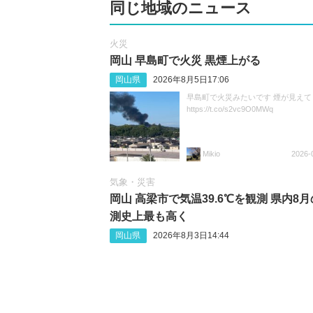
同じ地域のニュース
火災
岡山 早島町で火災 黒煙上がる
岡山県
2026年8月5日17:06
早島町で火災みたいです 煙が見えて
https://t.co/s2vc9O0MWq
Mikio
2026-
気象・災害
岡山 高梁市で気温39.6℃を観測 県内8
測史上最も高く
岡山県
2026年8月3日14:44