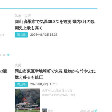
気象・災害
岡山 高梁市で気温39.8℃を観測 県内8月の観
測史上最も高く
岡山県
2026年8月3日15:33
ます
08-05
火災
月の観
岡山市東区幸地崎町で火災 建物から竹やぶに
燃え移るも鎮圧
岡山県
2026年8月2日15:18
火事が山に燃え移ってる
https://t.co/wXQNWQRhmj
余市
2026-08-02