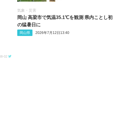
気象・災害
岡山 高梁市で気温35.1℃を観測 県内ことし初
の猛暑日に
岡山県
2026年7月12日13:40
08-02