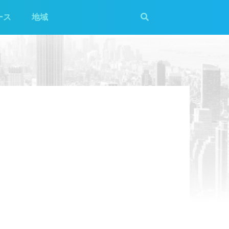
ース
地域