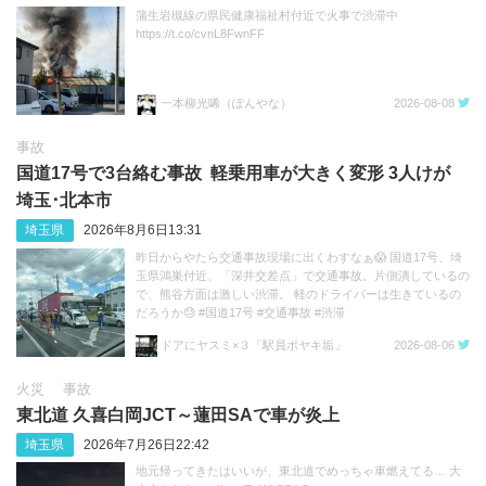
蒲生岩槻線の県民健康福祉村付近で火事で渋滞中
https://t.co/cvnL8FwnFF
一本柳光唏（ぽんやな）
2026-08-08
事故
国道17号で3台絡む事故 軽乗用車が大きく変形 3人けが
埼玉･北本市
埼玉県
2026年8月6日13:31
昨日からやたら交通事故現場に出くわすなぁ😱 国道17号、埼
玉県鴻巣付近、「深井交差点」で交通事故。片側潰しているの
で、熊谷方面は激しい渋滞。 軽のドライバーは生きているの
だろうか😓 #国道17号 #交通事故 #渋滞
https://t.co/sGeXdbCMfk
ドアにヤスミ×３「駅員ボヤキ垢」
2026-08-06
火災
事故
東北道 久喜白岡JCT～蓮田SAで車が炎上
埼玉県
2026年7月26日22:42
地元帰ってきたはいいが、東北道でめっちゃ車燃えてる… 大