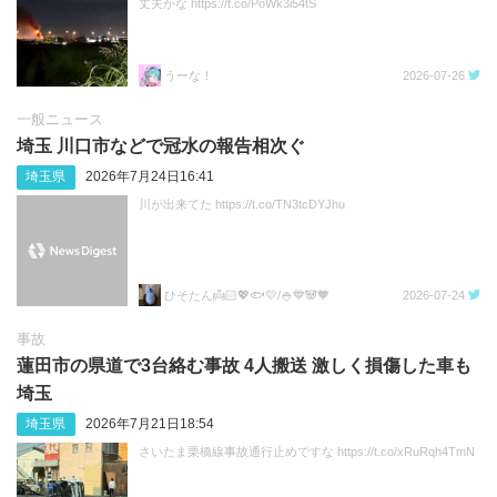
丈夫かな https://t.co/PoWk3i54tS
うーな！
2026-07-26
一般ニュース
埼玉 川口市などで冠水の報告相次ぐ
埼玉県
2026年7月24日16:41
川が出来てた https://t.co/TN3tcDYJhu
ひそたん👼🏻💖🐟️💛/🍚💙🐼🧡
2026-07-24
事故
蓮田市の県道で3台絡む事故 4人搬送 激しく損傷した車も
埼玉
埼玉県
2026年7月21日18:54
さいたま栗橋線事故通行止めですな https://t.co/xRuRqh4TmN