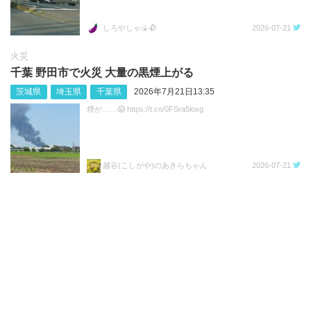
しろやしゃ🍙🥀
2026-07-21
火災
千葉 野田市で火災 大量の黒煙上がる
茨城県
埼玉県
千葉県
2026年7月21日13:35
煙が……😱 https://t.co/0FSra5loxg
越谷(こしがや)のあきらちゃん
2026-07-21