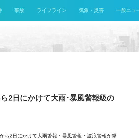
件
事故
ライフライン
気象・災害
一般ニュ
から2日にかけて大雨･暴風警報級の
日から2日にかけて大雨警報・暴風警報・波浪警報が発