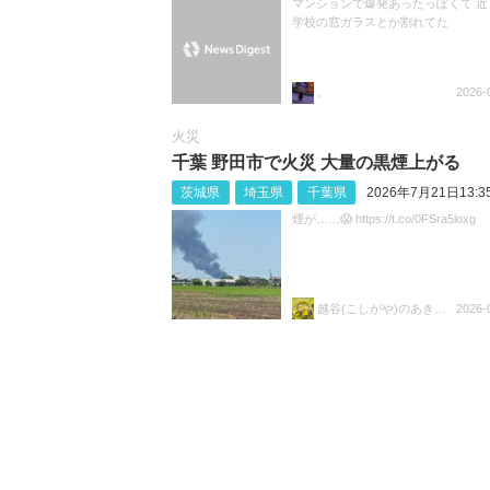
マンションで爆発あったっぽくて 近
学校の窓ガラスとか割れてた
。
2026-
火災
千葉 野田市で火災 大量の黒煙上がる
茨城県
埼玉県
千葉県
2026年7月21日13:3
煙が……😱 https://t.co/0FSra5loxg
越谷(こしがや)のあきらちゃん
2026-