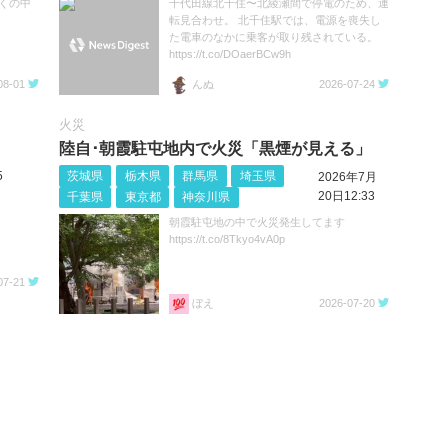
くの中
千代田線北千住〜北綾瀬間で停電のため、運
転見合わせ。 北千住駅では、電源を喪失し
た電車のなかに乗客が取り残されている。
https://t.co/DOaerBCw9h
08-01
んぬ
2026-07-24
火災
陸自･朝霞駐屯地内で火災「黒煙が見える」
5
茨城県
栃木県
群馬県
埼玉県
2026年7月
20日12:33
千葉県
東京都
神奈川県
朝霞駐屯地の中で火災発生してます
https://t.co/8Tkyo4vA0p
07-21
ぼえ
2026-07-20