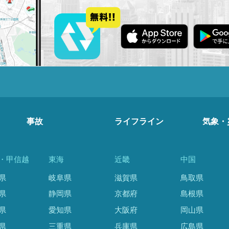
事故
ライフライン
気象・
・甲信越
東海
近畿
中国
県
岐阜県
滋賀県
鳥取県
県
静岡県
京都府
島根県
県
愛知県
大阪府
岡山県
県
三重県
兵庫県
広島県