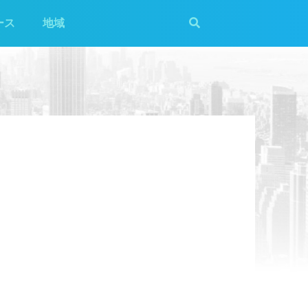
ース
地域