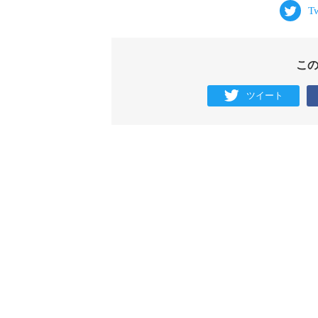
こ
ツイート