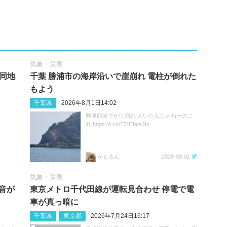
気象・災害
 同地
千葉 勝浦市の海岸沿いで崖崩れ 電柱が倒れた
もよう
千葉県
2026年8月1日14:02
興津西港でがけ崩れ 人いたんじゃねーのこ
れ https://t.co/TZtCIamJIs
かもるん
2026-08-01
気象・災害
音が
東京メトロ千代田線が運転見合わせ 停電で電
車が真っ暗に
千葉県
東京都
2026年7月24日16:17