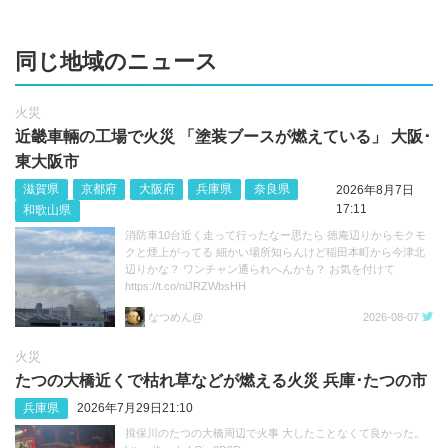
同じ地域のニュース
火災
近畿車輛の工場で火災 「塗装ブースが燃えている」 大阪･
東大阪市
滋賀県
京都府
大阪府
兵庫県
奈良県
2026年8月7日
17:11
和歌山県
消防車10台近く走って行ったなー思たら 徳庵辺りからモクモ
クと煙上がってる 細かい場所知らんけど稲田本町から今津北
辺りかな？ ワンチャン通られへんかも？ お気を付けて
https://t.co/niJRZWbsHH
なつめん@
2026-08-07
火災
たつの大橋近くで枯れ草などが燃える火災 兵庫･たつの市
兵庫県
2026年7月29日21:10
揖保川のたつの大橋周辺で火事 大したことなくて良かった。