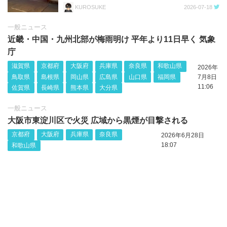
KUROSUKE
2026-07-18
一般ニュース
近畿・中国・九州北部が梅雨明け 平年より11日早く 気象
庁
滋賀県
京都府
大阪府
兵庫県
奈良県
和歌山県
2026年
鳥取県
島根県
岡山県
広島県
山口県
福岡県
7月8日
11:06
佐賀県
長崎県
熊本県
大分県
一般ニュース
大阪市東淀川区で火災 広域から黒煙が目撃される
京都府
大阪府
兵庫県
奈良県
2026年6月28日
18:07
和歌山県