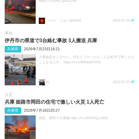
https://t.co/mLCjm3D2Re
ジーク・ジオンMSN04
2026-07-29
事故
伊丹市の県道で3台絡む事故 3人搬送 兵庫
兵庫県
2026年7月23日19:21
大事故起きとるやん。何をどうやったらこんな町中で車こんな
ことなるんや。 https://t.co/90WtuEOHAI
吉
2026-07-23
火災
兵庫 姫路市岡田の住宅で激しい火災 1人死亡
兵庫県
2026年7月18日20:27
姫路、岡田で火事😱 https://t.co/RVOtQyvBb2