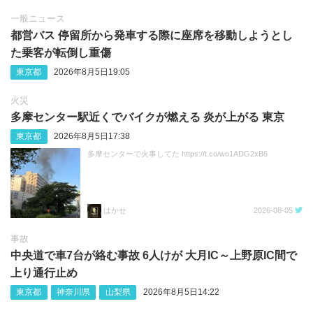
一般ニュース
都営バス 停留所から発車する際に座席を移動しようとし
た乗客が転倒し重傷
東京都
2026年8月5日19:05
火災
多摩センター駅近くでバイクが燃える 炎が上がる 東京
東京都
2026年8月5日17:38
多摩センターで火事してた https://t.co/wo1ADG2xB6
はかせ
2026-08-05
事故
中央道で車7台が絡む事故 6人けが 大月IC～上野原IC間で
上り通行止め
東京都
神奈川県
山梨県
2026年8月5日14:22