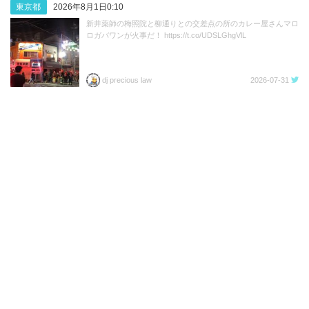
東京都
2026年8月1日0:10
新井薬師の梅照院と柳通りとの交差点の所のカレー屋さんマロ
ロガバワンが火事だ！ https://t.co/UDSLGhgVlL
dj precious law
2026-07-31