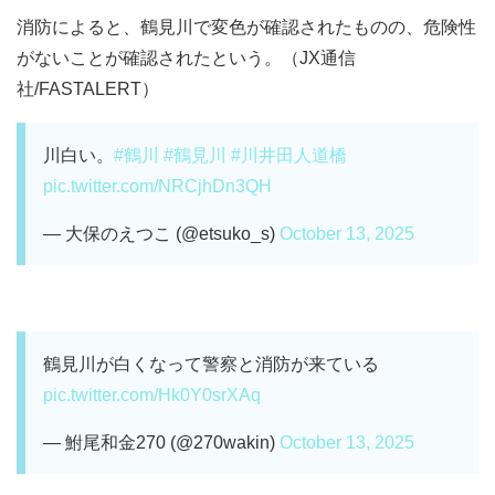
消防によると、鶴見川で変色が確認されたものの、危険性
がないことが確認されたという。（JX通信
社/FASTALERT）
川白い。
#鶴川
#鶴見川
#川井田人道橋
pic.twitter.com/NRCjhDn3QH
— 大保のえつこ (@etsuko_s)
October 13, 2025
鶴見川が白くなって警察と消防が来ている
pic.twitter.com/Hk0Y0srXAq
— 鮒尾和金270 (@270wakin)
October 13, 2025