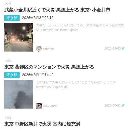
火災
武蔵小金井駅近くで火災 黒煙上がる 東京･小金井市
東京都
2026年8月3日23:18
火事だ...えっぐいくらい煙出てる... 武蔵小金井と東小金井の間
辺り https://t.co/H5ime6xpSW
satokan
2026-08-03
火災
東京 葛飾区のマンションで火災 黒煙上がる
東京都
2026年8月1日14:49
この猛暑で火事 怪我人等ひどいことにならないように🙏
https://t.co/SqqeebSdaI
susupapa
2026-08-01
火災
東京 中野区新井で火災 室内に煙充満