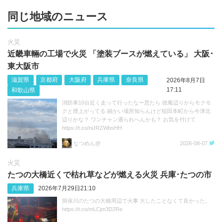
同じ地域のニュース
火災
近畿車輛の工場で火災 「塗装ブースが燃えている」 大阪･
東大阪市
滋賀県
京都府
大阪府
兵庫県
奈良県
2026年8月7日
17:11
和歌山県
消防車10台近く走って行ったなー思たら 徳庵辺りからモクモ
クと煙上がってる 細かい場所知らんけど稲田本町から今津北
辺りかな？ ワンチャン通られへんかも？ お気を付けて
https://t.co/niJRZWbsHH
なつめん@
2026-08-07
火災
たつの大橋近くで枯れ草などが燃える火災 兵庫･たつの市
兵庫県
2026年7月29日21:10
揖保川のたつの大橋周辺で火事 大したことなくて良かった。
https://t.co/mLCjm3D2Re