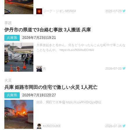
ジーク・ジオンMSN04
2026-07-29
事故
伊丹市の県道で3台絡む事故 3人搬送 兵庫
兵庫県
2026年7月23日19:21
大事故起きとるやん。何をどうやったらこんな町中で車こんな
ことなるんや。 https://t.co/90WtuEOHAI
吉
2026-07-23
火災
兵庫 姫路市岡田の住宅で激しい火災 1人死亡
兵庫県
2026年7月18日20:27
姫路、岡田で火事😱 https://t.co/RVOtQyvBb2
KUROSUKE
2026-07-18