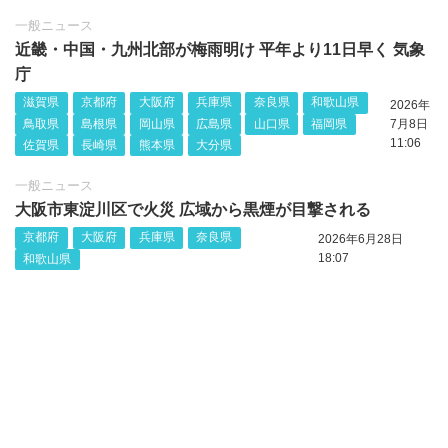
一般ニュース
近畿・中国・九州北部が梅雨明け 平年より11日早く 気象
庁
滋賀県
京都府
大阪府
兵庫県
奈良県
和歌山県
2026年
鳥取県
島根県
岡山県
広島県
山口県
福岡県
7月8日
11:06
佐賀県
長崎県
熊本県
大分県
一般ニュース
大阪市東淀川区で火災 広域から黒煙が目撃される
京都府
大阪府
兵庫県
奈良県
2026年6月28日
18:07
和歌山県