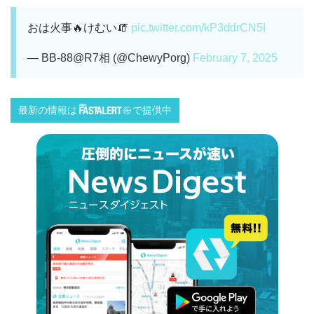
おは火事🔥けむい🧯
pic.twitter.com/kP3ddrCN5I
— BB-88@R7相 (@ChewyPorg)
February 7, 2025
最新の情報は
で提供中