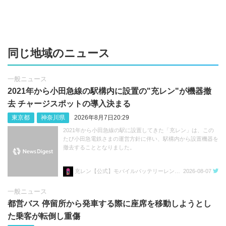
同じ地域のニュース
一般ニュース
2021年から小田急線の駅構内に設置の"充レン"が機器撤
去 チャージスポットの導入決まる
東京都
神奈川県
2026年8月7日20:29
2021年から小田急線の駅に設置してきた「充レン」は、この
たび小田急電鉄さまの運営方針に伴い、駅構内から設置機器を
撤去することとなりました。
充レン【公式】モバイルバッテリーレンタル
2026-08-07
一般ニュース
都営バス 停留所から発車する際に座席を移動しようとし
た乗客が転倒し重傷