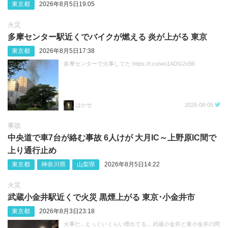
東京都
2026年8月5日19:05
火災
多摩センター駅近くでバイクが燃える 炎が上がる 東京
東京都
2026年8月5日17:38
多摩センターで火事してた https://t.co/wo1ADG2xB6
はかせ
2026-08-05
事故
中央道で車7台が絡む事故 6人けが 大月IC～上野原IC間で
上り通行止め
東京都
神奈川県
山梨県
2026年8月5日14:22
火災
武蔵小金井駅近くで火災 黒煙上がる 東京･小金井市
東京都
2026年8月3日23:18
火事だ...えっぐいくらい煙出てる... 武蔵小金井と東小金井の間