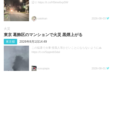
辺り https://t.co/H5ime6xpSW
satokan
2026-08-03
火災
東京 葛飾区のマンションで火災 黒煙上がる
東京都
2026年8月1日14:49
この猛暑で火事 怪我人等ひどいことにならないように🙏
https://t.co/SqqeebSdaI
susupapa
2026-08-01