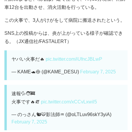
車12台を出動させ、消火活動を行っている。
この火事で、3人がけがをして病院に搬送されたという。
SNS上の投稿からは、炎が上がっている様子が確認でき
る。（JX通信社/FASTALERT）
ヤバい火事だ🔥
pic.twitter.com/iUfncJBLwP
— KAME🐢🍥 (@KAME_DESU)
February 7, 2025
速報💦🧑‍🚒
火事です🔥🧯
pic.twitter.com/xCCvLxwil5
— のっさん🐿️🐯影法師♒️ (@oLTLuv96skY3yiA)
February 7, 2025