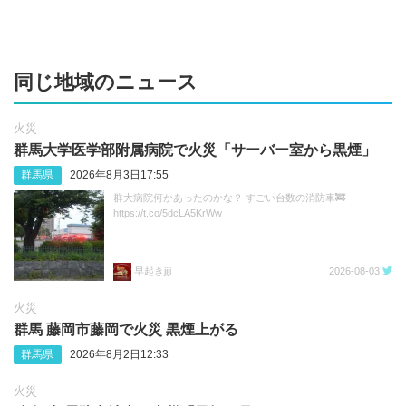
同じ地域のニュース
火災
群馬大学医学部附属病院で火災「サーバー室から黒煙」
群馬県
2026年8月3日17:55
群大病院何かあったのかな？ すごい台数の消防車🚒
https://t.co/5dcLA5KrWw
早起きjiji
2026-08-03
火災
群馬 藤岡市藤岡で火災 黒煙上がる
群馬県
2026年8月2日12:33
火災