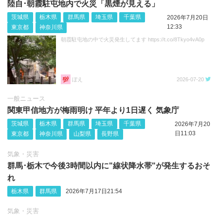
陸自･朝霞駐屯地内で火災「黒煙が見える」
茨城県
栃木県
群馬県
埼玉県
千葉県
2026年7月20日
12:33
東京都
神奈川県
朝霞駐屯地の中で火災発生してます https://t.co/8Tkyo4vA0p
ぼえ
2026-07-20
一般ニュース
関東甲信地方が梅雨明け 平年より1日遅く 気象庁
茨城県
栃木県
群馬県
埼玉県
千葉県
2026年7月20
日11:03
東京都
神奈川県
山梨県
長野県
気象・災害
群馬･栃木で今後3時間以内に"線状降水帯"が発生するおそ
れ
栃木県
群馬県
2026年7月17日21:54
気象・災害