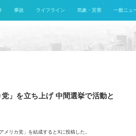
件
事故
ライフライン
気象・災害
一般ニュ
党」を立ち上げ 中間選挙で活動と
アメリカ党」を結成するとXに投稿した。