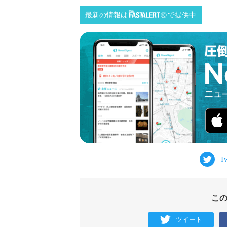
最新の情報は
で提供中
こ
ツイート