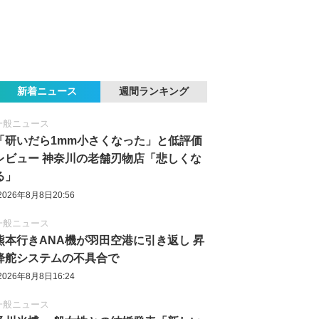
新着ニュース
週間ランキング
一般ニュース
「研いだら1mm小さくなった」と低評価
レビュー 神奈川の老舗刃物店「悲しくな
る」
2026年8月8日20:56
一般ニュース
熊本行きANA機が羽田空港に引き返し 昇
降舵システムの不具合で
2026年8月8日16:24
一般ニュース