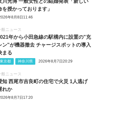
及川光博 一般女性との結婚発表「新しい
命を授かっております」
2026年8月8日11:46
一般ニュース
2021年から小田急線の駅構内に設置の"充
レン"が機器撤去 チャージスポットの導入
決まる
東京都
神奈川県
2026年8月7日20:29
一般ニュース
愛知 西尾市吉良町の住宅で火災 1人逃げ
遅れか
2026年8月7日17:20