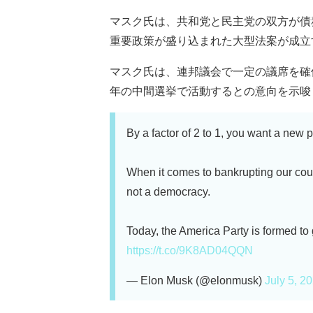
マスク氏は、共和党と民主党の双方が債
重要政策が盛り込まれた大型法案が成立
マスク氏は、連邦議会で一定の議席を確
年の中間選挙で活動するとの意向を示唆
By a factor of 2 to 1, you want a new po
When it comes to bankrupting our count
not a democracy.
Today, the America Party is formed to
https://t.co/9K8AD04QQN
— Elon Musk (@elonmusk)
July 5, 2