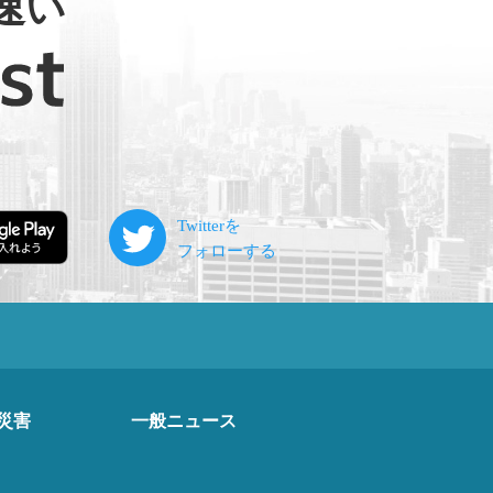
速い
災害
一般ニュース