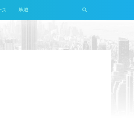
ース
地域