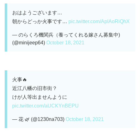
おはようございます…
朝からどっか火事です…
pic.twitter.com/ApIAoRiQhX
— のらくろ機関兵（養ってくれる嫁さん募集中)
(@minijeep64)
October 18, 2021
火事🔥
近江八幡の旧市街？
けが人等出ませんように
pic.twitter.com/aUCKYnBEPU
— 花 🌿 (@1230na703)
October 18, 2021