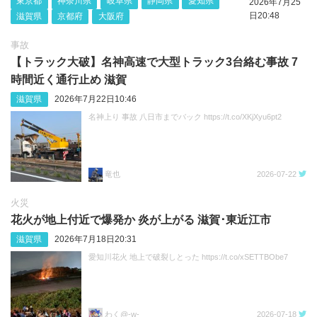
東京都
神奈川県
岐阜県
静岡県
愛知県
2026年7月25
日20:48
滋賀県
京都府
大阪府
事故
【トラック大破】名神高速で大型トラック3台絡む事故 7
時間近く通行止め 滋賀
滋賀県
2026年7月22日10:46
名神上り 事故 八日市までバック https://t.co/XKjXyu6pt2
竜也
2026-07-22
火災
花火が地上付近で爆発か 炎が上がる 滋賀･東近江市
滋賀県
2026年7月18日20:31
愛知川花火 地上で破裂しとった https://t.co/xSETTBObe7
わく@-w-
2026-07-18