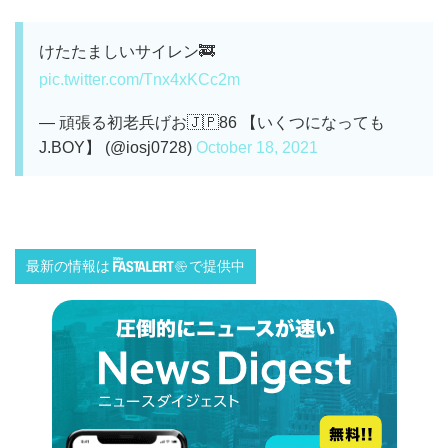
けたたましいサイレン🚒
pic.twitter.com/Tnx4xKCc2m
— 頑張る初老兵げお🇯🇵86 【いくつになっても
J.BOY】 (@iosj0728)
October 18, 2021
最新の情報は
で提供中