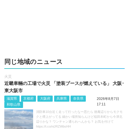
同じ地域のニュース
火災
近畿車輛の工場で火災 「塗装ブースが燃えている」 大阪･
東大阪市
滋賀県
京都府
大阪府
兵庫県
奈良県
2026年8月7日
17:11
和歌山県
消防車10台近く走って行ったなー思たら 徳庵辺りからモクモ
クと煙上がってる 細かい場所知らんけど稲田本町から今津北
辺りかな？ ワンチャン通られへんかも？ お気を付けて
https://t.co/niJRZWbsHH