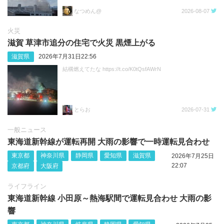
なつめん@
2026-08-07
火災
滋賀 草津市追分の住宅で火災 黒煙上がる
滋賀県
2026年7月31日22:56
結構燃えてたな https://t.co/K0tQsfAWrN
とらお
2026-07-31
一般ニュース
東海道新幹線が運転再開 大雨の影響で一時運転見合わせ
東京都
神奈川県
静岡県
愛知県
滋賀県
2026年7月25日
22:07
京都府
大阪府
ライフライン
東海道新幹線 小田原～熱海駅間で運転見合わせ 大雨の影
響