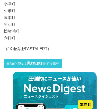
小津町
久米町
塚本町
船江町
松崎浦町
六軒町
（JX通信社/FASTALERT）
最新の情報は
で提供中