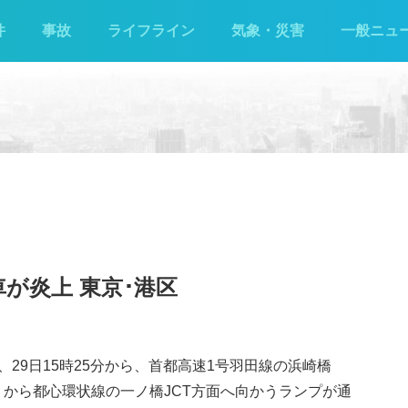
件
事故
ライフライン
気象・災害
一般ニュ
車が炎上 東京･港区
29日15時25分から、首都高速1号羽田線の浜崎橋
りから都心環状線の一ノ橋JCT方面へ向かうランプが通