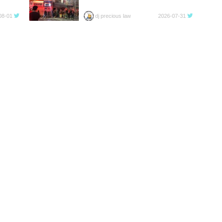
08-01
dj precious law
2026-07-31