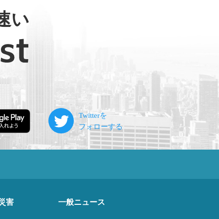
速い
災害
一般ニュース