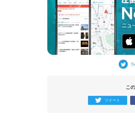
こ
ツイート