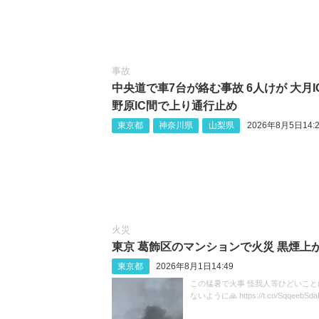
事故
中央道で車7台が絡む事故 6人けが 大月I
野原IC間で上り通行止め
東京都
神奈川県
山梨県
2026年8月5日14:2
火災
東京 葛飾区のマンションで火災 黒煙上
東京都
2026年8月1日14:49
この猛暑で火事 怪我人等ひどいこと
ないように🙏 https://t.co/SqqeebSda