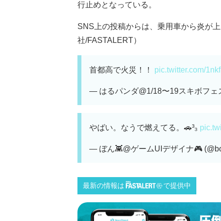
行止めとなっている。
SNS上の投稿からは、乗用車から炎が上
社/FASTALERT）
首都高で火災！！
pic.twitter.com/1n
— はるパンダ@1/18〜19スキボフェス開催
やばい。なうで燃えてる。🚗³₃
pic.t
— ぼん👾@ゲームUIデザイナ🎮 (@bo
最新の情報は
で提供中