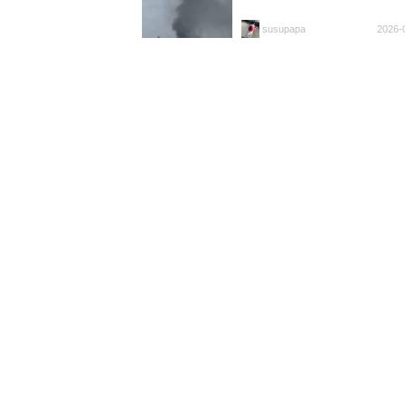
susupapa
2026-