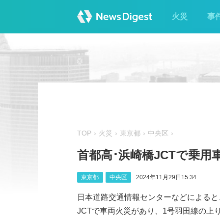
火災
事
TOP
火災
東京都
中央区
首都高･浜崎橋JCTで乗用
東京都
中央区
2024年11月29日15:34
日本道路交通情報センターなどによると、
JCTで車両火災があり、1号羽田線の上