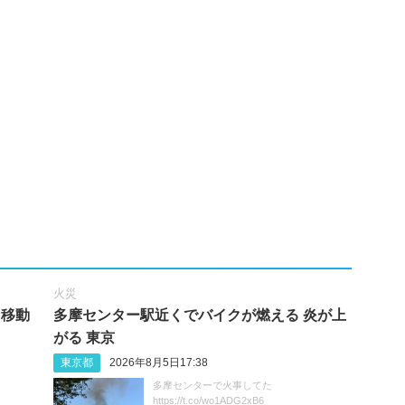
火災
を移動
多摩センター駅近くでバイクが燃える 炎が上
がる 東京
東京都
2026年8月5日17:38
多摩センターで火事してた
https://t.co/wo1ADG2xB6