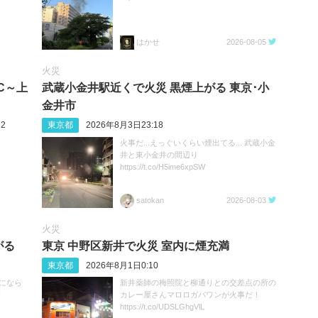
はかせ
2026-08-05
火災
C～上
武蔵小金井駅近くで火災 黒煙上がる 東京･小
金井市
2
東京都
2026年8月3日23:18
火事だ...えっぐいくらい煙出てる... 武蔵小金
井と東小金井の間辺り
https://t.co/H5ime6xpSW
satokan
2026-08-03
火災
がる
東京 中野区新井で火災 室内に煙充満
東京都
2026年8月1日0:10
になら
新井薬師の梅照院と柳通りとの交差点の所の
I
カレー屋さんマロロガバワンが火事だ！
https://t.co/UDSLGhgVlL