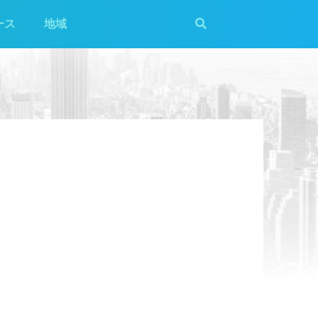
ース
地域