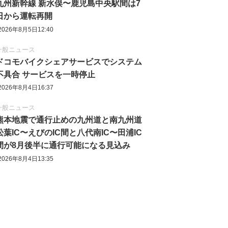
九州新幹線 新水俣〜鹿児島中央駅間は7
日から運転再開
2026年8月5日12:40
一般ニュース
ドコモバイクシェアサービスでシステム
不具合 サービスを一時停止
2026年8月4日16:37
一般ニュース
熊本地震で通行止めの九州道と南九州道
松葉IC〜えびのIC間と八代南IC〜田浦IC
間が8月後半に通行可能になる見込み
2026年8月4日13:35