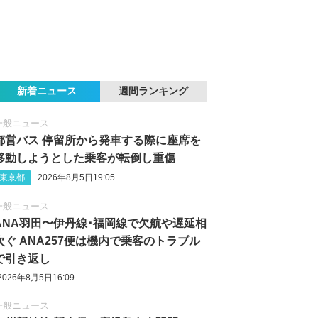
新着ニュース
週間ランキング
一般ニュース
都営バス 停留所から発車する際に座席を
移動しようとした乗客が転倒し重傷
東京都
2026年8月5日19:05
一般ニュース
ANA羽田〜伊丹線･福岡線で欠航や遅延相
次ぐ ANA257便は機内で乗客のトラブル
で引き返し
2026年8月5日16:09
一般ニュース