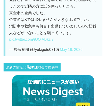
えたので近隣の方に話を伺ったところ、
東金市の企業でした。
企業名はXでは出せませんが大きな工場でした。
消防車や救急車も何台も出動していましたので怪我
人などがいないことを願っています。
pic.twitter.com/9JOjABkzi7
— 後藤祐樹 (@yukigoto0710)
May 19, 2026
最新の情報は
で提供中