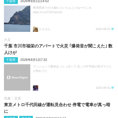
千葉県
2026年8月1日14:02
興津西港でがけ崩れ 人いたんじゃねーのこれ
https://t.co/TZtCIamJIs
かもるん
2026-08-01
火災
千葉 市川市福栄のアパートで火災 ｢爆発音が聞こえた｣ 数
人けが
千葉県
2026年8月1日7:32
マンションで爆発あったっぽくて 近くの中学校の窓ガラスと
か割れてた
。
2026-08-01
気象・災害
東京メトロ千代田線が運転見合わせ 停電で電車が真っ暗
に