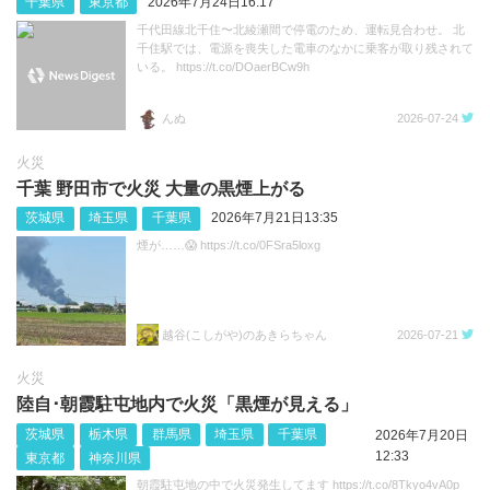
千葉県
東京都
2026年7月24日16:17
千代田線北千住〜北綾瀬間で停電のため、運転見合わせ。 北
千住駅では、電源を喪失した電車のなかに乗客が取り残されて
いる。 https://t.co/DOaerBCw9h
んぬ
2026-07-24
火災
千葉 野田市で火災 大量の黒煙上がる
茨城県
埼玉県
千葉県
2026年7月21日13:35
煙が……😱 https://t.co/0FSra5loxg
越谷(こしがや)のあきらちゃん
2026-07-21
火災
陸自･朝霞駐屯地内で火災「黒煙が見える」
茨城県
栃木県
群馬県
埼玉県
千葉県
2026年7月20日
12:33
東京都
神奈川県
朝霞駐屯地の中で火災発生してます https://t.co/8Tkyo4vA0p