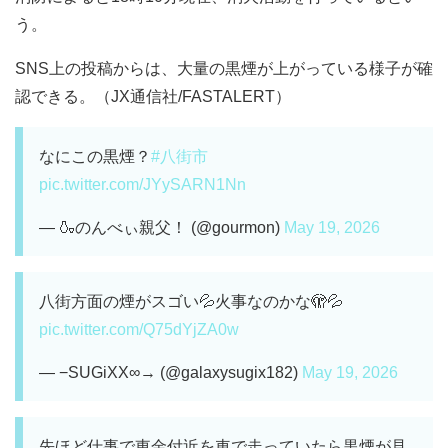
う。
SNS上の投稿からは、大量の黒煙が上がっている様子が確
認できる。（JX通信社/FASTALERT）
なにこの黒煙？
#八街市
pic.twitter.com/JYySARN1Nn
— 🍶のんべぃ親父！ (@gourmon)
May 19, 2026
八街方面の煙がスゴい💦火事なのかな🫣💦
pic.twitter.com/Q75dYjZA0w
— −SUGiXX∞→ (@galaxysugix182)
May 19, 2026
先ほど仕事で東金付近を車で走っていたら黒煙が見