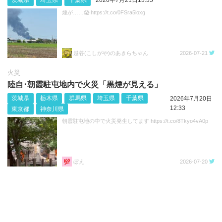
茨城県
埼玉県
千葉県
2026年7月21日13:35
煙が……😱 https://t.co/0FSra5loxg
越谷(こしがや)のあきらちゃん
2026-07-21
火災
陸自･朝霞駐屯地内で火災「黒煙が見える」
茨城県
栃木県
群馬県
埼玉県
千葉県
2026年7月20日
12:33
東京都
神奈川県
朝霞駐屯地の中で火災発生してます https://t.co/8Tkyo4vA0p
ぼえ
2026-07-20