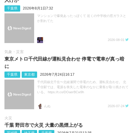
人けが
千葉県
2026年8月1日7:32
マンションで爆発あったっぽくて 近くの中学校の窓ガラスと
か割れてた
。
2026-08-01
気象・災害
東京メトロ千代田線が運転見合わせ 停電で電車が真っ暗
に
千葉県
東京都
2026年7月24日16:17
千代田線北千住〜北綾瀬間で停電のため、運転見合わせ。 北
千住駅では、電源を喪失した電車のなかに乗客が取り残されて
いる。 https://t.co/DOaerBCw9h
んぬ
2026-07-24
火災
千葉 野田市で火災 大量の黒煙上がる