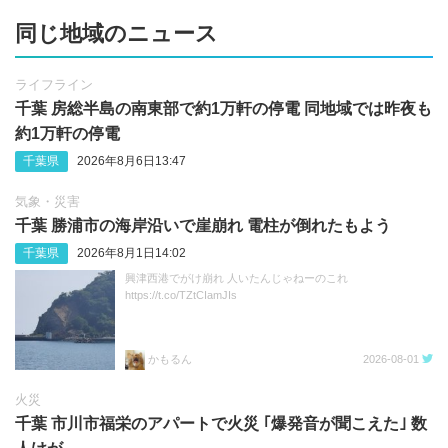
同じ地域のニュース
ライフライン
千葉 房総半島の南東部で約1万軒の停電 同地域では昨夜も
約1万軒の停電
千葉県
2026年8月6日13:47
気象・災害
千葉 勝浦市の海岸沿いで崖崩れ 電柱が倒れたもよう
千葉県
2026年8月1日14:02
興津西港でがけ崩れ 人いたんじゃねーのこれ
https://t.co/TZtCIamJIs
かもるん
2026-08-01
火災
千葉 市川市福栄のアパートで火災 ｢爆発音が聞こえた｣ 数