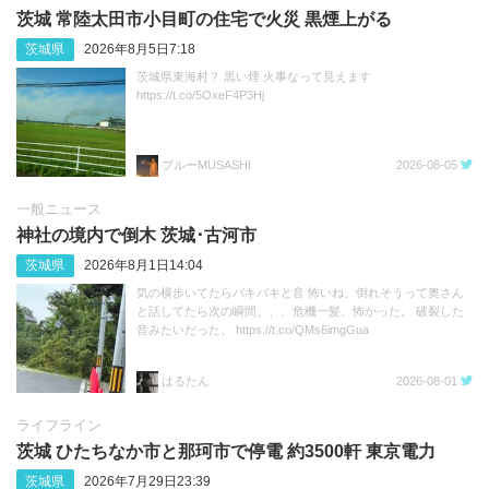
茨城 常陸太田市小目町の住宅で火災 黒煙上がる
茨城県
2026年8月5日7:18
茨城県東海村？ 黒い煙 火事なって見えます
https://t.co/5OxeF4P3Hj
ブルーMUSASHI
2026-08-05
一般ニュース
神社の境内で倒木 茨城･古河市
茨城県
2026年8月1日14:04
気の横歩いてたらバキバキと音 怖いね、倒れそうって奥さん
と話してたら次の瞬間、、、危機一髪、怖かった。 破裂した
音みたいだった、 https://t.co/QMs6imgGua
はるたん
2026-08-01
ライフライン
茨城 ひたちなか市と那珂市で停電 約3500軒 東京電力
茨城県
2026年7月29日23:39