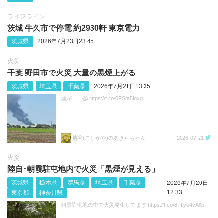
ライフライン
茨城 牛久市で停電 約2930軒 東京電力
茨城県
2026年7月23日23:45
火災
千葉 野田市で火災 大量の黒煙上がる
茨城県
埼玉県
千葉県
2026年7月21日13:35
煙が……😱 https://t.co/0FSra5loxg
越谷(こしがや)のあきらちゃん
2026-07-21
火災
陸自･朝霞駐屯地内で火災「黒煙が見える」
茨城県
栃木県
群馬県
埼玉県
千葉県
2026年7月20日
12:33
東京都
神奈川県
朝霞駐屯地の中で火災発生してます https://t.co/8Tkyo4vA0p