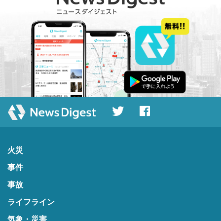
火災
事件
事故
ライフライン
気象・災害