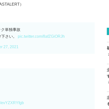
STALERT）
ック単独事故
け下さい。
pic.twitter.com/8afZGiORJh
r 27, 2021
om/evYZXRYfgb