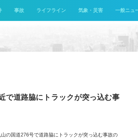
件
事故
ライフライン
気象・災害
一般ニュ
山付近で道路脇にトラックが突っ込む事
市丸山の国道276号で道路脇にトラックが突っ込む事故の