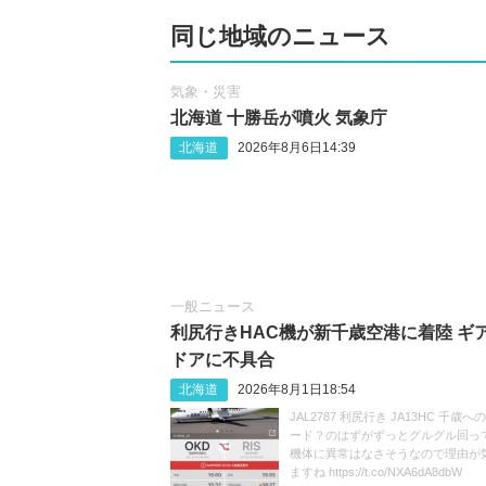
同じ地域のニュース
気象・災害
北海道 十勝岳が噴火 気象庁
北海道
2026年8月6日14:39
一般ニュース
利尻行きHAC機が新千歳空港に着陸 ギ
ドアに不具合
北海道
2026年8月1日18:54
JAL2787 利尻行き JA13HC 千歳
ード？のはずがずっとグルグル回ってま
機体に異常はなさそうなので理由が
ますね https://t.co/NXA6dA8dbW