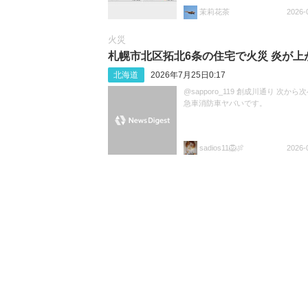
茉莉花茶
2026-
火災
札幌市北区拓北6条の住宅で火災 炎が上
北海道
2026年7月25日0:17
@sapporo_119 創成川通り 次から
急車消防車ヤバいです。
sadios11🦁🍖
2026-