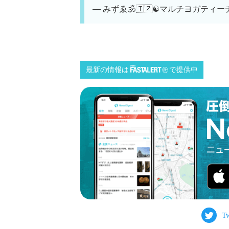
— みずゑ🕉🇹🇿☯️マルチヨガティーチャー
最新の情報は
で提供中