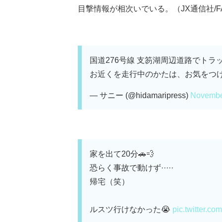
目撃情報が相次いでいる。（JX通信社/FA
国道276号線 支笏湖周辺道路でトラ
お近くを走行中のかたは、お気をつ
— サニー (@hidamaripress)
Novembe
家を出て20分🚗💨
恐らく事故で動けず·····
帰宅（笑）
ルスツ行けなかった😭
pic.twitter.c