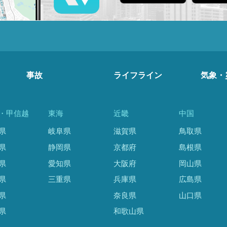
事故
ライフライン
気象・
・甲信越
東海
近畿
中国
県
岐阜県
滋賀県
鳥取県
県
静岡県
京都府
島根県
県
愛知県
大阪府
岡山県
県
三重県
兵庫県
広島県
県
奈良県
山口県
県
和歌山県