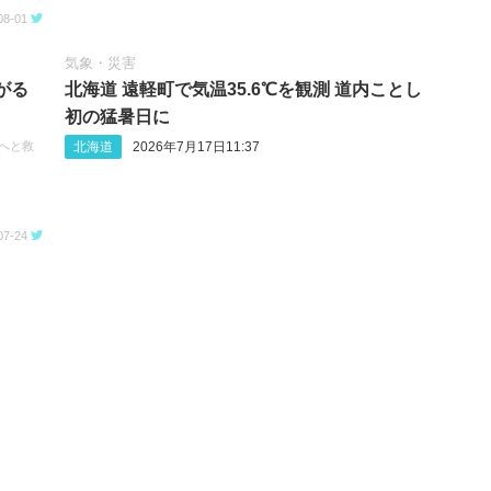
08-01
気象・災害
がる
北海道 遠軽町で気温35.6℃を観測 道内ことし
初の猛暑日に
北海道
2026年7月17日11:37
次へと救
07-24