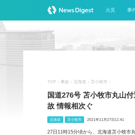
火災
事
TOP
事故
北海道
苫小牧市
国道276号 苫小牧市丸
故 情報相次ぐ
北海道
苫小牧市
2021年11月27日11:41
27日11時15分頃から、北海道苫小牧