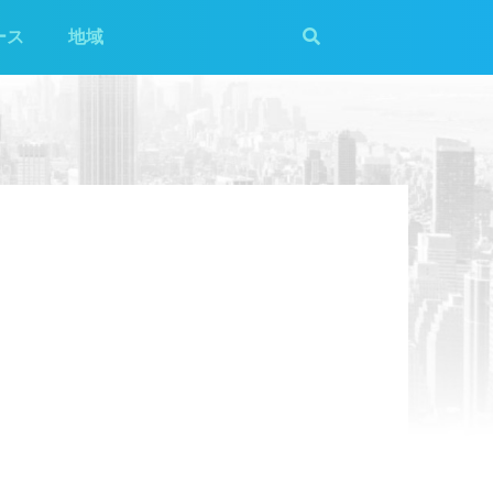
ース
地域