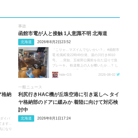
事故
函館市電が人と接触 1人意識不明 北海道
北海道
2026年8月2日23:52
「こりゃ…マズイんでないかい？」 #函館市
電 松風町発22時49分発、湯の川行き8010
号。 …突如、五稜郭公園前を出た辺りで急
ブレーキ。 軌道敷上の人を轢いたか…？ し
ばらく停車の様子。 現在23時20分。
hide‐GS
2026-08-02
https://t.co/05MHqV1wVQ
一般ニュース
ア格納
利尻行きHAC機が丘珠空港に引き返しへ タイ
ヤ格納部のドアに緩みか 着陸に向けて対応検
討中
北海道
2026年8月1日17:24
へのダイバ
す...
気になり