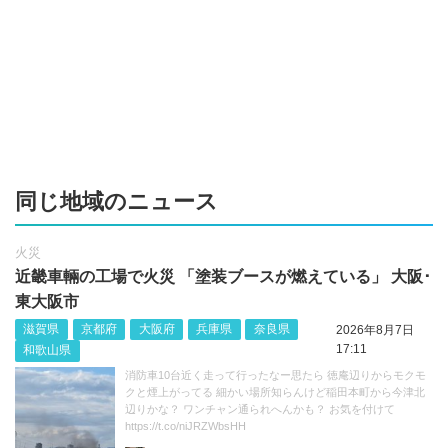
同じ地域のニュース
火災
近畿車輛の工場で火災 「塗装ブースが燃えている」 大阪･
東大阪市
滋賀県
京都府
大阪府
兵庫県
奈良県
2026年8月7日
17:11
和歌山県
消防車10台近く走って行ったなー思たら 徳庵辺りからモクモ
クと煙上がってる 細かい場所知らんけど稲田本町から今津北
辺りかな？ ワンチャン通られへんかも？ お気を付けて
https://t.co/niJRZWbsHH