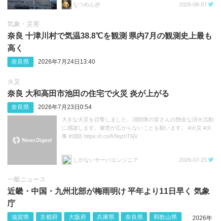
なつめん@
2026-08-07
気象・災害
奈良 十津川村で気温38.8℃を観測 県内7月の観測史上最も
高く
奈良県
2026年7月24日13:40
火災
奈良 大和高田市池田の住宅で火災 炎が上がる
奈良県
2026年7月23日0:54
大きな火災を目撃しました。消防隊の皆さんの懸命な消火活動
に感謝します。被害が広がらないことを願います。 #火災 #火
事 #消防 https://t.co/lV9qzhT6jV
しがないサーバエンジニア
2026-07-23
一般ニュース
近畿・中国・九州北部が梅雨明け 平年より11日早く 気象
庁
滋賀県
京都府
大阪府
兵庫県
奈良県
和歌山県
2026年