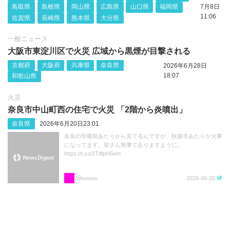
鳥取県
島根県
岡山県
広島県
山口県
福岡県
7月8日
11:06
佐賀県
長崎県
熊本県
大分県
一般ニュース
大阪市東淀川区で火災 広域から黒煙が目撃される
京都府
大阪府
兵庫県
奈良県
2026年6月28日
18:07
和歌山県
火災
奈良市中山町西の住宅で火災 「2階から炎噴出」
奈良県
2026年6月20日23:01
奈良の学園前あたりから見てるんですが、秋篠寺あたりが火事
になってます。皆さん無事でありますように。
https://t.co/2TtlfpH5em
Woowoo
2026-06-20