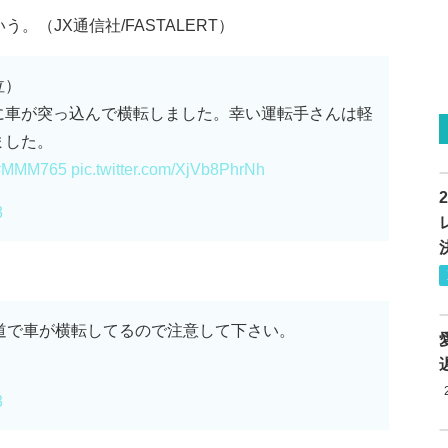
（JX通信社/FASTALERT）
泣）
に車が突っ込んで横転しました。幸い運転手さんは軽
ました。
#MMM765
pic.twitter.com/XjVb8PhrNh
3
道で車が横転してるので注意して下さい。
3