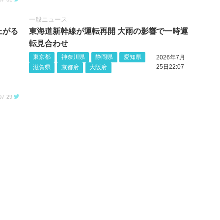
一般ニュース
上がる
東海道新幹線が運転再開 大雨の影響で一時運
転見合わせ
東京都
神奈川県
静岡県
愛知県
2026年7月
25日22:07
滋賀県
京都府
大阪府
07-29