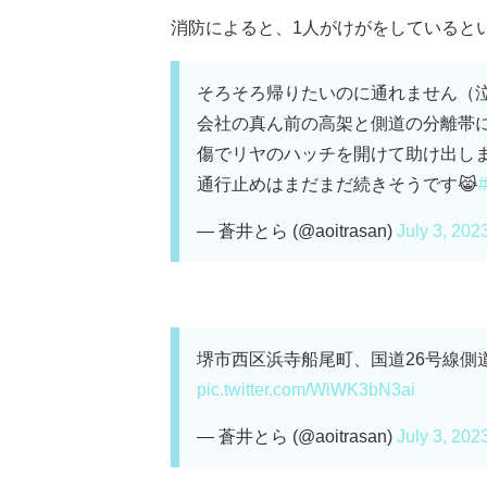
消防によると、1人がけがをしているという。
そろそろ帰りたいのに通れません（
会社の真ん前の高架と側道の分離帯
傷でリヤのハッチを開けて助け出し
通行止めはまだまだ続きそうです😹
— 蒼井とら (@aoitrasan)
July 3, 202
堺市西区浜寺船尾町、国道26号線側
pic.twitter.com/WiWK3bN3ai
— 蒼井とら (@aoitrasan)
July 3, 202