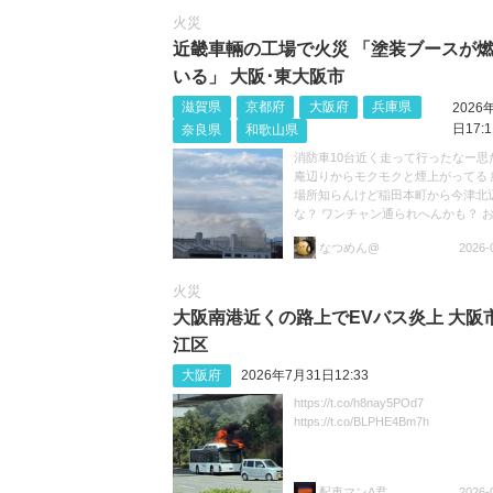
火災
近畿車輛の工場で火災 「塗装ブースが
いる」 大阪･東大阪市
滋賀県
京都府
大阪府
兵庫県
2026
日17:1
奈良県
和歌山県
消防車10台近く走って行ったなー思
庵辺りからモクモクと煙上がってる 
場所知らんけど稲田本町から今津北
な？ ワンチャン通られへんかも？ 
けて https://t.co/niJRZWbsHH
なつめん@
2026-
火災
大阪南港近くの路上でEVバス炎上 大阪
江区
大阪府
2026年7月31日12:33
https://t.co/h8nay5POd7
https://t.co/BLPHE4Bm7h
配車マンA君
2026-