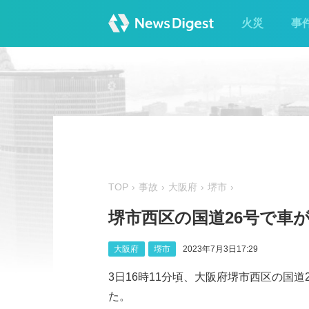
火災
事
TOP
事故
大阪府
堺市
堺市西区の国道26号で車が
大阪府
堺市
2023年7月3日17:29
3日16時11分頃、大阪府堺市西区の国
た。