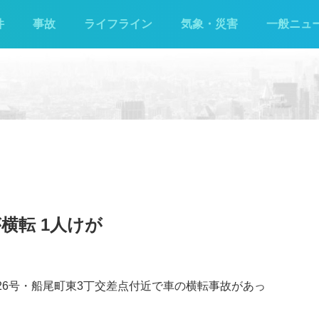
件
事故
ライフライン
気象・災害
一般ニュ
横転 1人けが
道26号・船尾町東3丁交差点付近で車の横転事故があっ