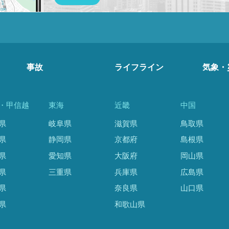
事故
ライフライン
気象・
・甲信越
東海
近畿
中国
県
岐阜県
滋賀県
鳥取県
県
静岡県
京都府
島根県
県
愛知県
大阪府
岡山県
県
三重県
兵庫県
広島県
県
奈良県
山口県
県
和歌山県