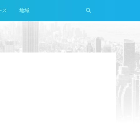
ース
地域