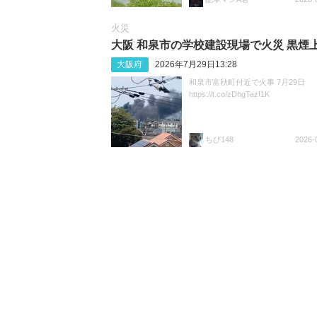
火災
大阪 和泉市の学校建設現場で火災 黒煙
大阪府
2026年7月29日13:28
和泉市富秋町付近で火事 7月29日
https://t.co/zDhgTazf1K
ちび148
2026-