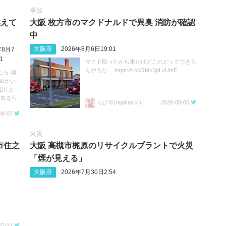
事故
燃えて
大阪 枚方市のマクドナルドで異臭 消防が確認
中
大阪府
2026年8月6日19:01
年8月7
1
マクド取ったから来たけどこれピックできる
んやろか… https://t.co/JMxSpLyUmE
たら 徳
細かい
辺りか
お気を付
らぴ🐰(rapisan🐰)
2026-08-06
08-07
火災
市住之
大阪 高槻市梶原のリサイクルプラントで火災
「煙が見える」
大阪府
2026年7月30日2:54
07-31