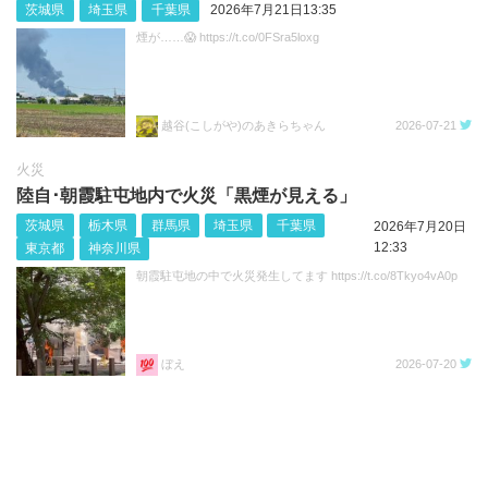
茨城県
埼玉県
千葉県
2026年7月21日13:35
煙が……😱 https://t.co/0FSra5loxg
越谷(こしがや)のあきらちゃん
2026-07-21
火災
陸自･朝霞駐屯地内で火災「黒煙が見える」
茨城県
栃木県
群馬県
埼玉県
千葉県
2026年7月20日
12:33
東京都
神奈川県
朝霞駐屯地の中で火災発生してます https://t.co/8Tkyo4vA0p
ぼえ
2026-07-20