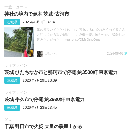
一般ニュース
神社の境内で倒木 茨城･古河市
茨城県
2026年8月1日14:04
気の横歩いてたらバキバキと音 怖いね、倒れそうって奥さん
と話してたら次の瞬間、、、危機一髪、怖かった。 破裂した
音みたいだった、 https://t.co/QMs6imgGua
はるたん
2026-08-01
ライフライン
茨城 ひたちなか市と那珂市で停電 約3500軒 東京電力
茨城県
2026年7月29日23:39
ライフライン
茨城 牛久市で停電 約2930軒 東京電力
茨城県
2026年7月23日23:45
火災
千葉 野田市で火災 大量の黒煙上がる