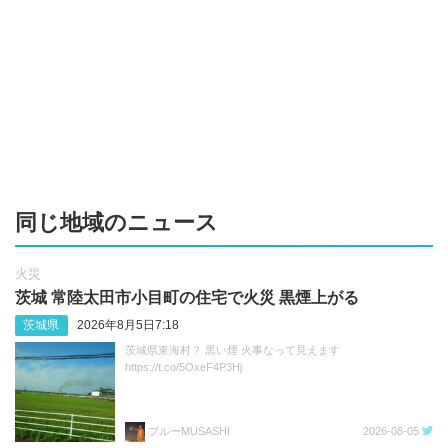
同じ地域のニュース
火災
茨城 常陸太田市小目町の住宅で火災 黒煙上がる
茨城県
2026年8月5日7:18
茨城県東海村？ 黒い煙 火事なって見えます
https://t.co/5OxeF4P3Hj
ブルーMUSASHI
2026-08-05