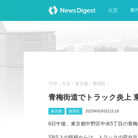
火災
事
TOP
火災
東京都
新宿区
青梅街道でトラック炎上 
東京都
新宿区
2025年8月6日15:18
6日午後、東京都中野区中央5丁目の青
SNS上の投稿からは、トラックの荷台