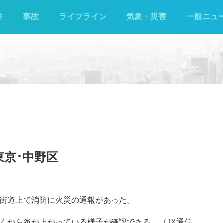
件
事故
ライフライン
気象・災害
一般ニュ
東京･中野区
梅街道上で消防に火災の通報があった。
近くから炎が上がっている様子が確認できる。（JX通信