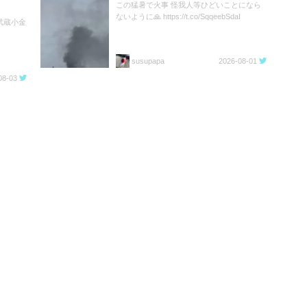
この猛暑で火事 怪我人等ひどいことになら
ないように🙏 https://t.co/SqqeebSdaI
 武蔵小金
susupapa
2026-08-01
08-03