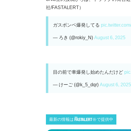
社/FASTALERT）
ガスボンベ爆発してる
pic.twitter.c
— ろき (@rokiy_N)
August 6, 2025
目の前で車爆発し始めたんだけど
pic
— けーご (@k_5_dqr)
August 6, 2025
最新の情報は
で提供中