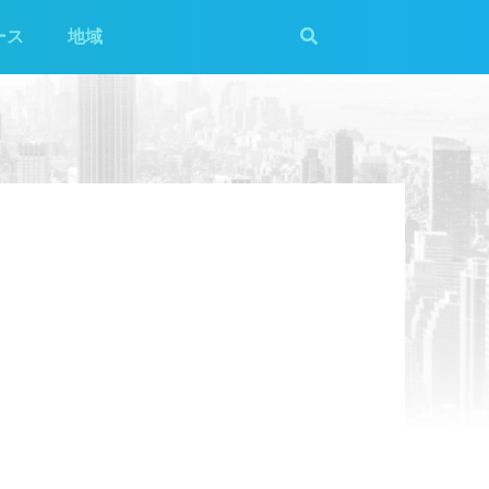
ース
地域