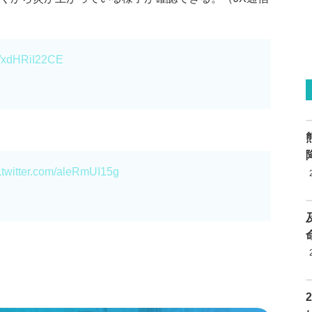
om/xdHRiI22CE
.twitter.com/aleRmUI15g