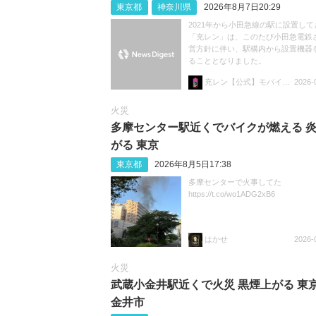
東京都
神奈川県
2026年8月7日20:29
2021年から小田急線の駅に設置して
「充レン」は、このたび小田急電鉄
営方針に伴い、駅構内から設置機器
ることとなりました。
充レン【公式】モバイルバッテリーレンタル
2026-
火災
多摩センター駅近くでバイクが燃える 
がる 東京
東京都
2026年8月5日17:38
多摩センターで火事してた
https://t.co/wo1ADG2xB6
はかせ
2026-
火災
武蔵小金井駅近くで火災 黒煙上がる 東京
金井市