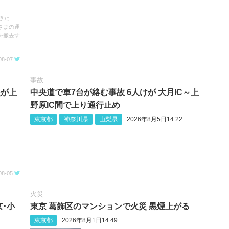
きた
さまの運
を撤去す
08-07
事故
炎が上
中央道で車7台が絡む事故 6人けが 大月IC～上
野原IC間で上り通行止め
東京都
神奈川県
山梨県
2026年8月5日14:22
08-05
火災
･小
東京 葛飾区のマンションで火災 黒煙上がる
東京都
2026年8月1日14:49