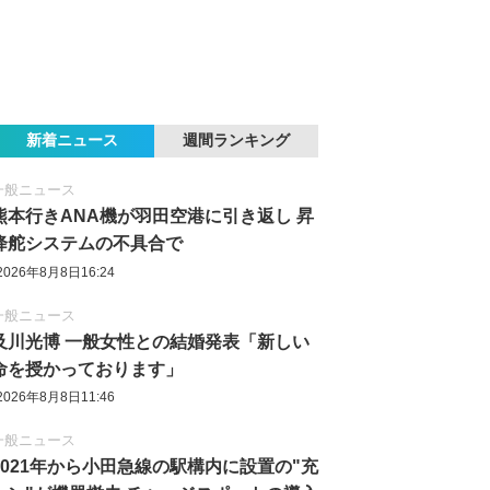
新着ニュース
週間ランキング
一般ニュース
熊本行きANA機が羽田空港に引き返し 昇
降舵システムの不具合で
2026年8月8日16:24
一般ニュース
及川光博 一般女性との結婚発表「新しい
命を授かっております」
2026年8月8日11:46
一般ニュース
2021年から小田急線の駅構内に設置の"充