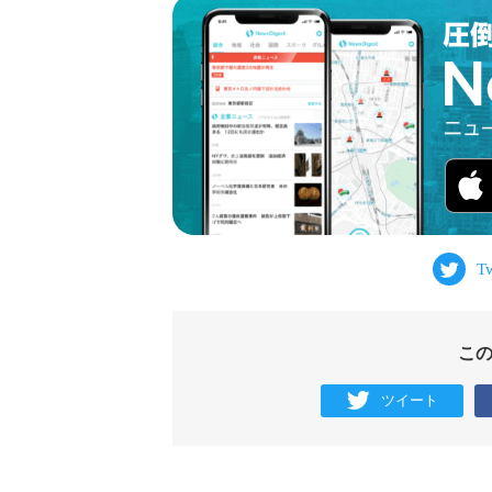
こ
ツイート