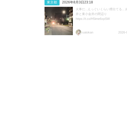
東京都
2026年8月3日23:18
火事だ...えっぐいくらい煙出てる...
井と東小金井の間辺り
https://t.co/H5ime6xpSW
satokan
2026-