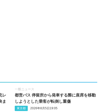
一般ニュース
充レ
都営バス 停留所から発車する際に座席を移動
決ま
しようとした乗客が転倒し重傷
東京都
2026年8月5日19:05