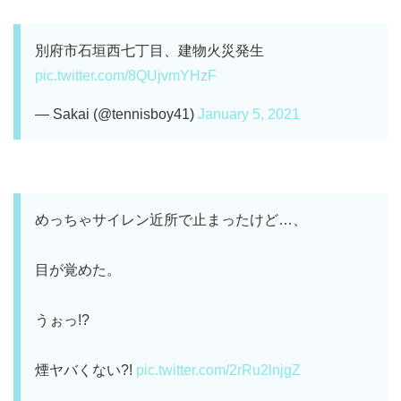
別府市石垣西七丁目、建物火災発生
pic.twitter.com/8QUjvmYHzF
— Sakai (@tennisboy41)
January 5, 2021
めっちゃサイレン近所で止まったけど…、
目が覚めた。
うぉっ!?
煙ヤバくない?!
pic.twitter.com/2rRu2lnjgZ