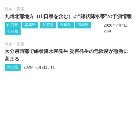
気象・災害
九州北部地方（山口県を含む）に“線状降水帯”の予測情報
山口県
福岡県
佐賀県
長崎県
熊本県
2026年7月4日
2:58
大分県
気象・災害
大分県西部で線状降水帯発生 災害発生の危険度が急激に
高まる
大分県
2026年7月2日3:11