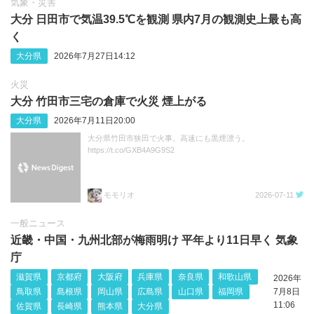
気象・災害
大分 日田市で気温39.5℃を観測 県内7月の観測史上最も高
く
大分県
2026年7月27日14:12
火災
大分 竹田市三宅の倉庫で火災 煙上がる
大分県
2026年7月11日20:00
大分県竹田市狭田で火事。高速にも黒煙漂う。
https://t.co/GXB4A9G9S2
モモリオ
2026-07-11
一般ニュース
近畿・中国・九州北部が梅雨明け 平年より11日早く 気象
庁
滋賀県
京都府
大阪府
兵庫県
奈良県
和歌山県
2026年
鳥取県
島根県
岡山県
広島県
山口県
福岡県
7月8日
11:06
佐賀県
長崎県
熊本県
大分県