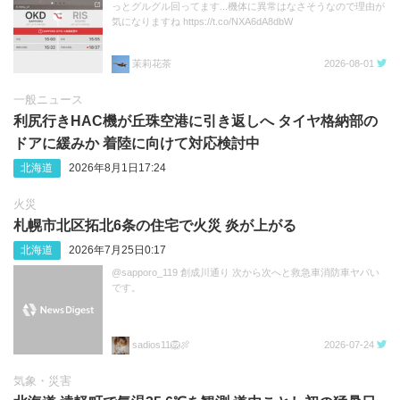
っとグルグル回ってます...機体に異常はなさそうなので理由が
気になりますね https://t.co/NXA6dA8dbW
茉莉花茶
2026-08-01
一般ニュース
利尻行きHAC機が丘珠空港に引き返しへ タイヤ格納部の
ドアに緩みか 着陸に向けて対応検討中
北海道
2026年8月1日17:24
火災
札幌市北区拓北6条の住宅で火災 炎が上がる
北海道
2026年7月25日0:17
@sapporo_119 創成川通り 次から次へと救急車消防車ヤバい
です。
sadios11🦁🍖
2026-07-24
気象・災害