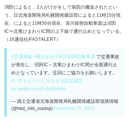
消防によると、2人がけがをして病院の搬送されたとい
う。日北海道開発局札幌開発建設部によると11時15分現
在、によると11時50分現在、深川留萌自動車道は沼田
IC〜北竜ひまわりIC間の上下線で通行止めとなっている。
（JX通信社/FASTALERT）
#交通事故
#通行止め
#深川留萌自動車道
で交通事故
が発生し、沼田IC～北竜ひまわりIC間が全面通行止
めとなっています。迂回にご協力をお願いします。
#いのちとくらしをまもる防災減災
pic.twitter.com/FaNk9ir84d
— 国土交通省北海道開発局札幌開発建設部道路情報
(@hkd_mlit_roadsp)
December 25, 2023