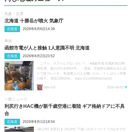
気象・災害
北海道 十勝岳が噴火 気象庁
北海道
2026年8月6日14:39
事故
函館市電が人と接触 1人意識不明 北海道
北海道
2026年8月2日23:52
「こりゃ…マズイんでないかい？」 #函館市電 松風町発22時
49分発、湯の川行き8010号。 …突如、五稜郭公園前を出た辺
りで急ブレーキ。 軌道敷上の人を轢いたか…？ しばらく停車
の様子。 現在23時20分。 https://t.co/05MHqV1wVQ
hide‐GS
2026-08-02
一般ニュース
利尻行きHAC機が新千歳空港に着陸 ギア格納ドアに不具
合
北海道
2026年8月1日18:54
JAL2787 利尻行き JA13HC 千歳へのダイバード？のはずがず