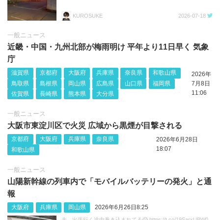
KUROSUKE
2026-07-18
一般ニュース
近畿・中国・九州北部が梅雨明け 平年より11日早く 気象
庁
滋賀県
京都府
大阪府
兵庫県
奈良県
和歌山県
2026年
鳥取県
島根県
岡山県
広島県
山口県
福岡県
7月8日
11:06
佐賀県
長崎県
熊本県
大分県
一般ニュース
大阪市東淀川区で火災 広域から黒煙が目撃される
京都府
大阪府
兵庫県
奈良県
2026年6月28日
18:07
和歌山県
一般ニュース
山陽新幹線の列車内で「モバイルバッテリーの発火」と通
報
大阪府
兵庫県
岡山県
2026年6月26日8:25
夫、出張行く途中巻き込まれてる😱 https://t.co/19SarxUBW0