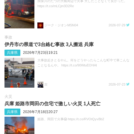
揖保川のたつの大橋周辺で火事 大したことなくて良かった。
https://t.co/mLCjm3D2Re
ジーク・ジオンMSN04
2026-07-29
事故
伊丹市の県道で3台絡む事故 3人搬送 兵庫
兵庫県
2026年7月23日19:21
大事故起きとるやん。何をどうやったらこんな町中で車こんな
ことなるんや。 https://t.co/90WtuEOHAI
吉
2026-07-23
火災
兵庫 姫路市岡田の住宅で激しい火災 1人死亡
兵庫県
2026年7月18日20:27
姫路、岡田で火事😱 https://t.co/RVOtQyvBb2