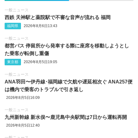
一般ニュース
西鉄 天神駅と薬院駅で不審な音声が流れる 福岡
福岡県
2026年8月6日13:43
一般ニュース
都営バス 停留所から発車する際に座席を移動しようとし
た乗客が転倒し重傷
東京都
2026年8月5日19:05
一般ニュース
ANA羽田〜伊丹線･福岡線で欠航や遅延相次ぐ ANA257便
は機内で乗客のトラブルで引き返し
2026年8月5日16:09
一般ニュース
九州新幹線 新水俣〜鹿児島中央駅間は7日から運転再開
2026年8月5日12:40
一般ニュース