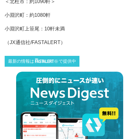
＜北杜市：約1090軒＞
小淵沢町：約1080軒
小淵沢町上笹尾：10軒未満
（JX通信社/FASTALERT）
最新の情報は
で提供中