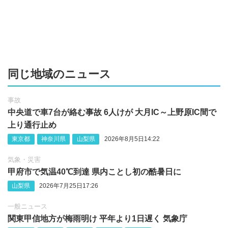
同じ地域のニュース
事故
中央道で車7台が絡む事故 6人けが 大月IC～上野原IC間で
上り通行止め
東京都
神奈川県
山梨県
2026年8月5日14:22
気象・災害
甲府市で気温40℃到達 県内ことし初の酷暑日に
山梨県
2026年7月25日17:26
一般ニュース
関東甲信地方が梅雨明け 平年より1日遅く 気象庁