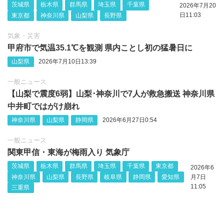
茨城県
栃木県
群馬県
埼玉県
千葉県
2026年7月20
日11:03
東京都
神奈川県
山梨県
長野県
気象・災害
甲府市で気温35.1℃を観測 県内ことし初の猛暑日に
山梨県
2026年7月10日13:39
一般ニュース
【山梨で震度6弱】山梨‪･神奈川で7人が救急搬送 神奈川県
中井町ではがけ崩れ
神奈川県
山梨県
静岡県
2026年6月27日0:54
一般ニュース
関東甲信・東海が梅雨入り 気象庁
茨城県
栃木県
群馬県
埼玉県
千葉県
東京都
2026年6
神奈川県
山梨県
長野県
岐阜県
静岡県
愛知県
月7日
11:05
三重県