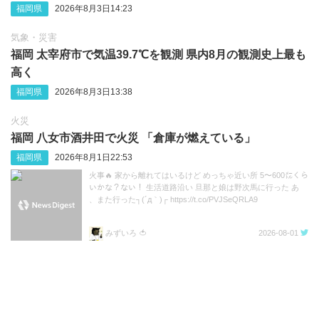
福岡県
2026年8月3日14:23
気象・災害
福岡 太宰府市で気温39.7℃を観測 県内8月の観測史上最も
高く
福岡県
2026年8月3日13:38
火災
福岡 八女市酒井田で火災 「倉庫が燃えている」
福岡県
2026年8月1日22:53
火事🔥 家から離れてはいるけど めっちゃ近い所 5〜600㍍くら
いかな？ない！ 生活道路沿い 旦那と娘は野次馬に行った あ
、また行った┐(´д｀)┌ https://t.co/PVJSeQRLA9
みずいろ 🍅
2026-08-01