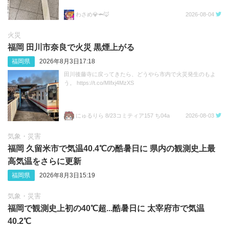
わさめ💎🦈🦊
2026-08-04
火災
福岡 田川市奈良で火災 黒煙上がる
福岡県
2026年8月3日17:18
田川後藤寺に戻ってきたら、どうやら市内で火災発生のもよ
う。 https://t.co/MIfxj4MzXS
にゅるりら 8/23コミティア157 ち04a
2026-08-03
気象・災害
福岡 久留米市で気温40.4℃の酷暑日に 県内の観測史上最
高気温をさらに更新
福岡県
2026年8月3日15:19
気象・災害
福岡で観測史上初の40℃超...酷暑日に 太宰府市で気温
40.2℃