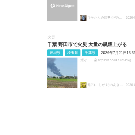
ひそたん👼🏻💖🐟️💛/🍚💙🐼🧡
2026-
火災
千葉 野田市で火災 大量の黒煙上がる
茨城県
埼玉県
千葉県
2026年7月21日13:3
煙が……😱 https://t.co/0FSra5loxg
越谷(こしがや)のあきらちゃん
2026-