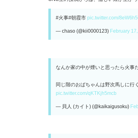
#火事#朝霞市
pic.twitter.com/8eW6h
— chaso (@kii0000123)
February 17
なんか家の中が煙いと思ったら火事
同じ階のおばちゃんは野次馬しに行く
pic.twitter.com/qKTKjh5mcb
— 貝人 (カイト) (@kaikaigusoku)
Feb