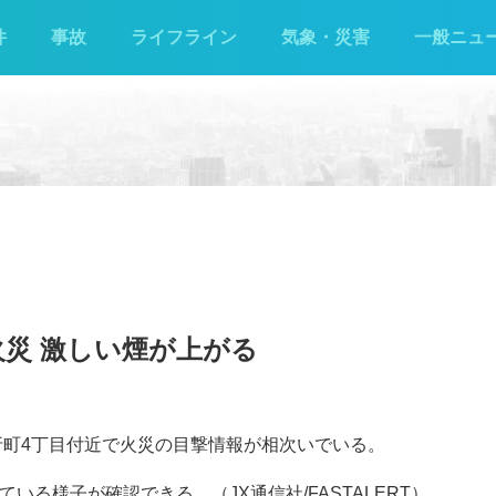
件
事故
ライフライン
気象・災害
一般ニュ
火災 激しい煙が上がる
膝折町4丁目付近で火災の目撃情報が相次いでいる。
いる様子が確認できる。（JX通信社/FASTALERT）