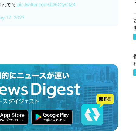
されてる
pic.twitter.com/JD6CtyCtZ4
ry 17, 2023