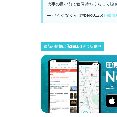
火事の目の前で信号待ちくらって燻
— ぺるそなくん (@pero0126)
Februa
最新の情報は
で提供中