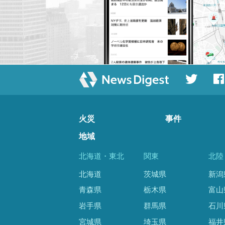
火災
事件
地域
北海道・東北
関東
北陸
北海道
茨城県
新潟
青森県
栃木県
富山
岩手県
群馬県
石川
宮城県
埼玉県
福井