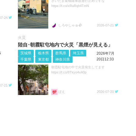
さいたま栗橋線事故通行止めですな
https://t.co/xRuRqh4TmN
07-24
しろやしゃ🍙🥀
2026-07-21
火災
陸自･朝霞駐屯地内で火災「黒煙が見える」
5
茨城県
栃木県
群馬県
埼玉県
2026年7月
20日12:33
千葉県
東京都
神奈川県
朝霞駐屯地の中で火災発生してます
https://t.co/8Tkyo4vA0p
07-21
ぼえ
2026-07-20