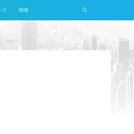
ース
地域