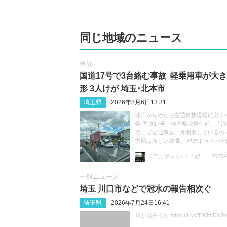
同じ地域のニュース
事故
国道17号で3台絡む事故 軽乗用車が大
形 3人けが 埼玉･北本市
埼玉県
2026年8月6日13:31
昨日からやたら交通事故現場に出く
😱 国道17号、埼玉県鴻巣付近、「
点」で交通事故。片側潰しているの
方面は激しい渋滞。 軽のドライバー
ているのだろうか😓 #国道17号 #交通
ドアにヤスミ×３「駅員ボヤキ垢」
2026-
渋滞 https://t.co/sGeXdbCMfk
一般ニュース
埼玉 川口市などで冠水の報告相次ぐ
埼玉県
2026年7月24日16:41
川が出来てた https://t.co/TN3tcDYJh