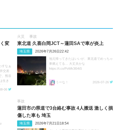
火災
事故
きく変
東北道 久喜白岡JCT～蓮田SAで車が炎上
埼玉県
2026年7月26日22:42
地元帰ってきたはいいが、東北道でめっちゃ
車燃えてる… 大丈夫かな
わすなぁ
https://t.co/PoWk3i54tS
深井交差
で、熊谷
は生き
うーな！
2026-07-26
事故 #
08-06
事故
蓮田市の県道で3台絡む事故 4人搬送 激しく損
傷した車も 埼玉
埼玉県
2026年7月21日18:54
u