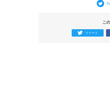
こ
ツイート