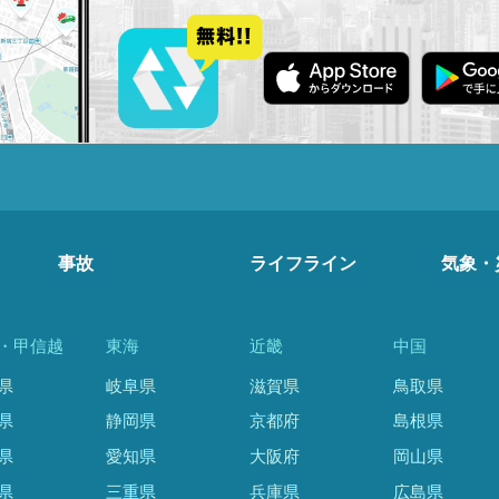
事故
ライフライン
気象・
・甲信越
東海
近畿
中国
県
岐阜県
滋賀県
鳥取県
県
静岡県
京都府
島根県
県
愛知県
大阪府
岡山県
県
三重県
兵庫県
広島県