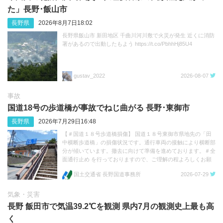
た」長野･飯山市
長野県
2026年8月7日18:02
長野県飯山市 新田地区 千曲川河川敷で火災が発生 近くに消防
署があるので出動したもよう https://t.co/PbhhHj85U4
gustav_2022
2026-08-07
事故
国道18号の歩道橋が事故でねじ曲がる 長野･‬東御市
長野県
2026年7月29日16:48
【＃国道１８号歩道橋損傷】 国道１８号東御市県地先の「田
中横断歩道橋」の損傷状況です。通行車両の接触により横断部
分が傾いています。撤去に向けて準備を進めております。＃全
面通行止め を行っておりますので、ご理解の程よろしくお願
いします。 https://t.co/FFvc7Q3mwp https://t.co/1e11TQhkua
国土交通省 長野国道事務所
2026-07-29
気象・災害
長野 飯田市で気温39.2℃を観測 県内7月の観測史上最も高
く