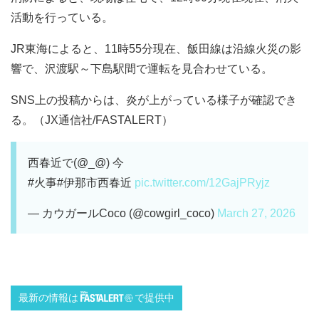
活動を行っている。
JR東海によると、11時55分現在、飯田線は沿線火災の影
響で、沢渡駅～下島駅間で運転を見合わせている。
SNS上の投稿からは、炎が上がっている様子が確認でき
る。（JX通信社/FASTALERT）
西春近で(@_@) 今
#火事#伊那市西春近
pic.twitter.com/12GajPRyjz
— カウガールCoco (@cowgirl_coco)
March 27, 2026
最新の情報は
で提供中