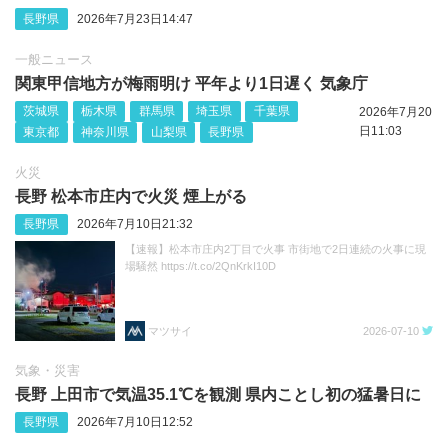
長野県
2026年7月23日14:47
一般ニュース
関東甲信地方が梅雨明け 平年より1日遅く 気象庁
茨城県
栃木県
群馬県
埼玉県
千葉県
2026年7月20
日11:03
東京都
神奈川県
山梨県
長野県
火災
長野 松本市庄内で火災 煙上がる
長野県
2026年7月10日21:32
【速報】松本市庄内2丁目で火事 市街地で2日連続の火事に現
場騒然 https://t.co/2QnKrkI10D
マツサイ
2026-07-10
気象・災害
長野 上田市で気温35.1℃を観測 県内ことし初の猛暑日に
長野県
2026年7月10日12:52