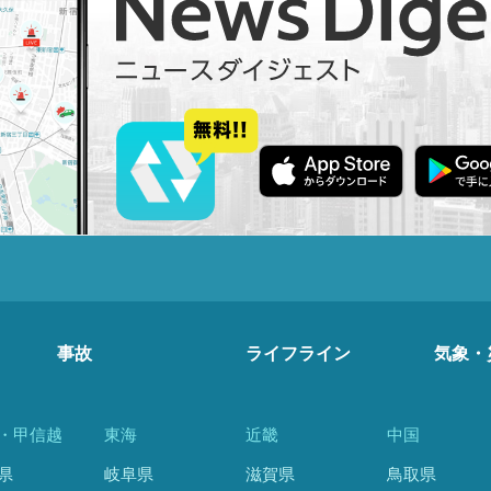
事故
ライフライン
気象・
・甲信越
東海
近畿
中国
県
岐阜県
滋賀県
鳥取県