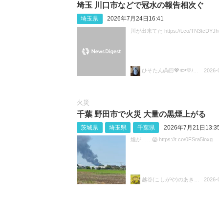
埼玉 川口市などで冠水の報告相次ぐ
埼玉県
2026年7月24日16:41
川が出来てた https://t.co/TN3tcDYJh
ひそたん👼🏻💖🐟️💛/🍚💙🐼🧡
2026-
火災
千葉 野田市で火災 大量の黒煙上がる
茨城県
埼玉県
千葉県
2026年7月21日13:3
煙が……😱 https://t.co/0FSra5loxg
越谷(こしがや)のあきらちゃん
2026-