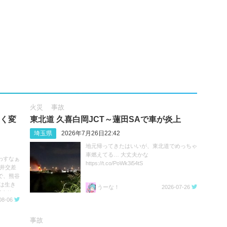
火災
事故
きく変
東北道 久喜白岡JCT～蓮田SAで車が炎上
埼玉県
2026年7月26日22:42
地元帰ってきたはいいが、東北道でめっちゃ
車燃えてる… 大丈夫かな
わすなぁ
https://t.co/PoWk3i54tS
深井交差
で、熊谷
は生き
うーな！
2026-07-26
事故 #
08-06
事故