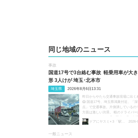
同じ地域のニュース
事故
国道17号で3台絡む事故 軽乗用車が大
形 3人けが 埼玉･北本市
埼玉県
2026年8月6日13:31
昨日からやたら交通事故現場に出く
😱 国道17号、埼玉県鴻巣付近、「
点」で交通事故。片側潰しているの
方面は激しい渋滞。 軽のドライバー
ているのだろうか😓 #国道17号 #交通
ドアにヤスミ×３「駅員ボヤキ垢」
2026-
渋滞 https://t.co/sGeXdbCMfk
一般ニュース