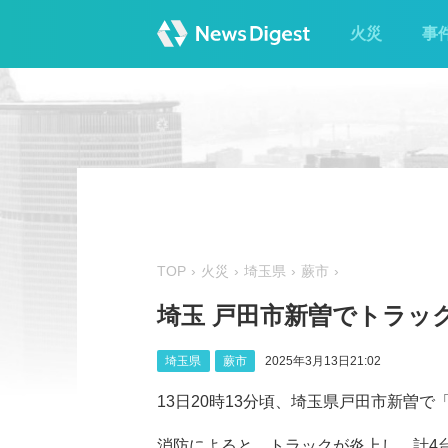
火災
事
TOP
火災
埼玉県
蕨市
埼玉 戸田市新曽でトラッ
埼玉県
蕨市
2025年3月13日21:02
13日20時13分頃、埼玉県戸田市新曽
消防によると、トラックが炎上し、計4台