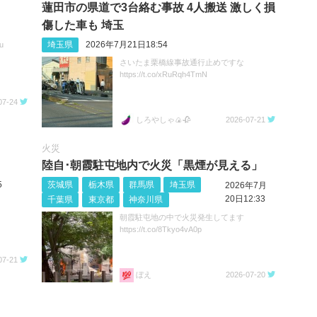
蓮田市の県道で3台絡む事故 4人搬送 激しく損
傷した車も 埼玉
埼玉県
2026年7月21日18:54
u
さいたま栗橋線事故通行止めですな
https://t.co/xRuRqh4TmN
07-24
しろやしゃ🍙🥀
2026-07-21
火災
陸自･朝霞駐屯地内で火災「黒煙が見える」
5
茨城県
栃木県
群馬県
埼玉県
2026年7月
20日12:33
千葉県
東京都
神奈川県
朝霞駐屯地の中で火災発生してます
https://t.co/8Tkyo4vA0p
07-21
ぼえ
2026-07-20