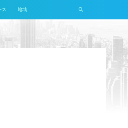
ース
地域