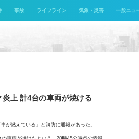
件
事故
ライフライン
気象・災害
一般ニュ
ク炎上 計4台の車両が焼ける
で「車が燃えている」と消防に通報があった。
の車両が焼けたという。20時45分時点の情報。