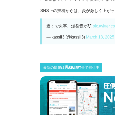
SNS上の投稿からは、炎が激しく上がって
近くで火事、爆発音が💥
pic.twitte
— kassii3 (@kassii3)
March 13, 2025
最新の情報は
で提供中