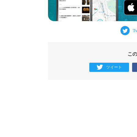
こ
ツイート