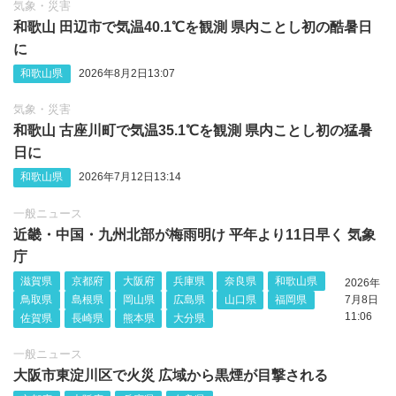
気象・災害
和歌山 田辺市で気温40.1℃を観測 県内ことし初の酷暑日
に
和歌山県
2026年8月2日13:07
気象・災害
和歌山 古座川町で気温35.1℃を観測 県内ことし初の猛暑
日に
和歌山県
2026年7月12日13:14
一般ニュース
近畿・中国・九州北部が梅雨明け 平年より11日早く 気象
庁
滋賀県
京都府
大阪府
兵庫県
奈良県
和歌山県
2026年
鳥取県
島根県
岡山県
広島県
山口県
福岡県
7月8日
11:06
佐賀県
長崎県
熊本県
大分県
一般ニュース
大阪市東淀川区で火災 広域から黒煙が目撃される