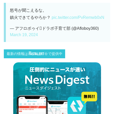
怒号が聞こえるな。
鎮火できてるやろか？
pic.twitter.com/PvRemwb0xN
— アフロボゥイドラポ子育て部 (@Afloboy360)
March 19, 2024
最新の情報は
で提供中