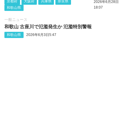
京都府
大阪府
兵庫県
奈良県
2026年6月28日
18:07
和歌山県
一般ニュース
和歌山 古座川で氾濫発生か 氾濫特別警報
和歌山県
2026年6月3日5:47