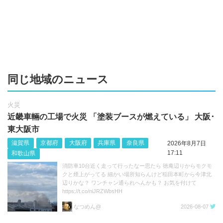
同じ地域のニュース
火災
近畿車輛の工場で火災 「塗装ブースが燃えている」 大阪･
東大阪市
滋賀県
京都府
大阪府
兵庫県
奈良県
2026年8月7日
17:11
和歌山県
消防車10台近く走って行ったなー思たら 徳庵辺りからモクモ
クと煙上がってる 細かい場所知らんけど稲田本町から今津北
辺りかな？ ワンチャン通られへんかも？ お気を付けて
https://t.co/niJRZWbsHH
なつめん@
2026-08-07