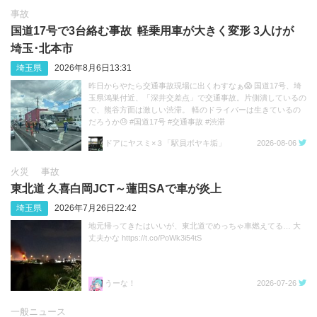
事故
国道17号で3台絡む事故 軽乗用車が大きく変形 3人けが
埼玉･北本市
埼玉県
2026年8月6日13:31
昨日からやたら交通事故現場に出くわすなぁ😱 国道17号、埼
玉県鴻巣付近、「深井交差点」で交通事故。片側潰しているの
で、熊谷方面は激しい渋滞。 軽のドライバーは生きているの
だろうか😓 #国道17号 #交通事故 #渋滞
https://t.co/sGeXdbCMfk
ドアにヤスミ×３「駅員ボヤキ垢」
2026-08-06
火災
事故
東北道 久喜白岡JCT～蓮田SAで車が炎上
埼玉県
2026年7月26日22:42
地元帰ってきたはいいが、東北道でめっちゃ車燃えてる… 大
丈夫かな https://t.co/PoWk3i54tS
うーな！
2026-07-26
一般ニュース