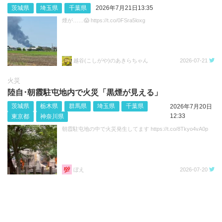
茨城県
埼玉県
千葉県
2026年7月21日13:35
煙が……😱 https://t.co/0FSra5loxg
越谷(こしがや)のあきらちゃん
2026-07-21
火災
陸自･朝霞駐屯地内で火災「黒煙が見える」
茨城県
栃木県
群馬県
埼玉県
千葉県
2026年7月20日
12:33
東京都
神奈川県
朝霞駐屯地の中で火災発生してます https://t.co/8Tkyo4vA0p
ぼえ
2026-07-20