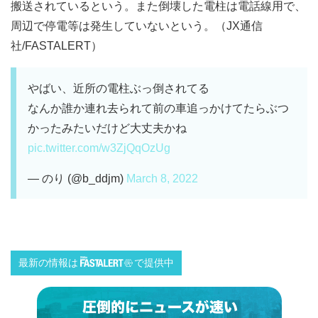
搬送されているという。また倒壊した電柱は電話線用で、
周辺で停電等は発生していないという。（JX通信
社/FASTALERT）
やばい、近所の電柱ぶっ倒されてる
なんか誰か連れ去られて前の車追っかけてたらぶつ
かったみたいだけど大丈夫かね
pic.twitter.com/w3ZjQqOzUg
— のり (@b_ddjm)
March 8, 2022
最新の情報は
で提供中