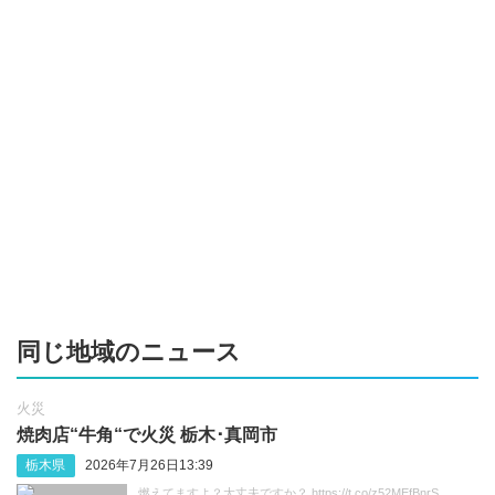
同じ地域のニュース
火災
焼肉店“牛角“で火災 栃木･真岡市
栃木県
2026年7月26日13:39
燃えてますよ？大丈夫ですか？ https://t.co/z52MEfBnrS