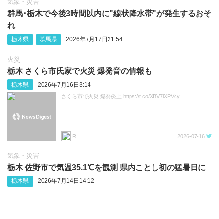
気象・災害
群馬･栃木で今後3時間以内に"線状降水帯"が発生するおそ
れ
栃木県
群馬県
2026年7月17日21:54
火災
栃木 さくら市氏家で火災 爆発音の情報も
栃木県
2026年7月16日3:14
さくら市で火災 爆発炎上 https://t.co/XBV7lXPVcy
R
2026-07-16
気象・災害
栃木 佐野市で気温35.1℃を観測 県内ことし初の猛暑日に
栃木県
2026年7月14日14:12