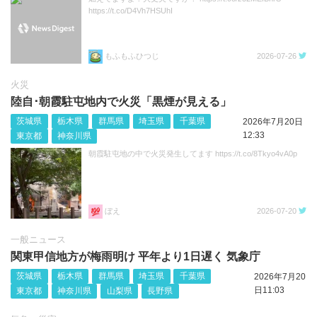
https://t.co/D4Vh7HSUhI
もふもふひつじ
2026-07-26
火災
陸自･朝霞駐屯地内で火災「黒煙が見える」
茨城県
栃木県
群馬県
埼玉県
千葉県
2026年7月20日
12:33
東京都
神奈川県
朝霞駐屯地の中で火災発生してます https://t.co/8Tkyo4vA0p
ぼえ
2026-07-20
一般ニュース
関東甲信地方が梅雨明け 平年より1日遅く 気象庁
茨城県
栃木県
群馬県
埼玉県
千葉県
2026年7月20
日11:03
東京都
神奈川県
山梨県
長野県