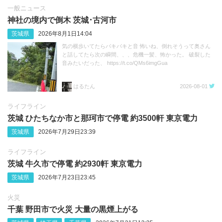
一般ニュース
神社の境内で倒木 茨城･古河市
茨城県
2026年8月1日14:04
気の横歩いてたらバキバキと音 怖いね、倒れそうって奥さん
と話してたら次の瞬間、、、危機一髪、怖かった。 破裂した
音みたいだった、 https://t.co/QMs6imgGua
はるたん
2026-08-01
ライフライン
茨城 ひたちなか市と那珂市で停電 約3500軒 東京電力
茨城県
2026年7月29日23:39
ライフライン
茨城 牛久市で停電 約2930軒 東京電力
茨城県
2026年7月23日23:45
火災
千葉 野田市で火災 大量の黒煙上がる