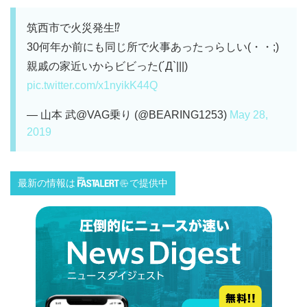
筑西市で火災発生⁉️
30何年か前にも同じ所で火事あったっらしい(・・;)
親戚の家近いからビビった(´Д`|||)
pic.twitter.com/x1nyikK44Q
— 山本 武@VAG乗り (@BEARING1253)
May 28,
2019
最新の情報は
で提供中