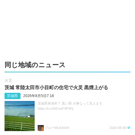
同じ地域のニュース
火災
茨城 常陸太田市小目町の住宅で火災 黒煙上がる
茨城県
2026年8月5日7:18
茨城県東海村？ 黒い煙 火事なって見えます
https://t.co/5OxeF4P3Hj
ブルーMUSASHI
2026-08-05