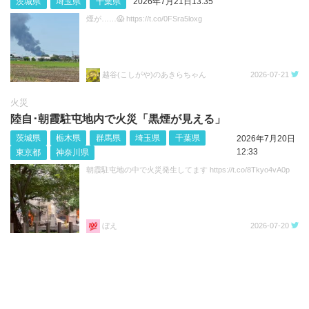
茨城県
埼玉県
千葉県
2026年7月21日13:35
煙が……😱 https://t.co/0FSra5loxg
越谷(こしがや)のあきらちゃん
2026-07-21
火災
陸自･朝霞駐屯地内で火災「黒煙が見える」
茨城県
栃木県
群馬県
埼玉県
千葉県
2026年7月20日
12:33
東京都
神奈川県
朝霞駐屯地の中で火災発生してます https://t.co/8Tkyo4vA0p
ぼえ
2026-07-20