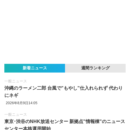
新着ニュース
週間ランキング
一般ニュース
沖縄のラーメン二郎 台風で"もやし"仕入れられず 代わり
にネギ
2026年8月9日14:05
一般ニュース
東京‪･‬渋谷のNHK放送センター 新拠点"情報棟"のニュース
センター本格運用開始