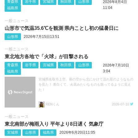
青森県
岩手県
宮城県
秋田県
山形県
2026年8月4日
11:04
福島県
一般ニュース
山形市で気温35.6℃を観測 県内ことし初の猛暑日に
山形県
2026年7月15日13:51
一般ニュース
東北地方各地で「火球」が目撃される
青森県
岩手県
宮城県
秋田県
山形県
2026年7月10日
3:04
福島県
宮城県名取市上空、南の空から北にかけて流れ星のようなもの
を見た！ 青白くて、火花みたいなものも散ってるように見え
た！
RENくん
2026-07-10
一般ニュース
東北南部が梅雨入り 平年より8日遅く 気象庁
宮城県
山形県
福島県
2026年6月20日11:05