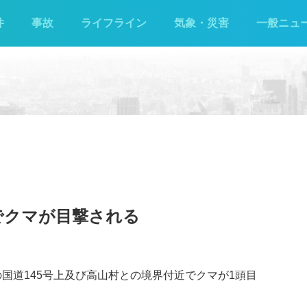
件
事故
ライフライン
気象・災害
一般ニュ
でクマが目撃される
の国道145号上及び高山村との境界付近でクマが1頭目