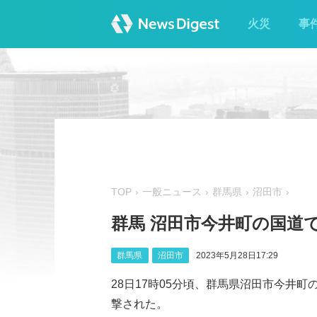
火災
事
TOP
一般ニュース
群馬県
沼田市
群馬 沼田市今井町の国道
群馬県
沼田市
2023年5月28日17:29
28日17時05分頃、群馬県沼田市今井町
撃された。