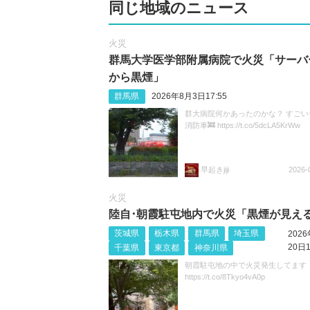
同じ地域のニュース
火災
群馬大学医学部附属病院で火災「サーバ
から黒煙」
群馬県
2026年8月3日17:55
群大病院何かあったのかな？ すごい
消防車🚒 https://t.co/5dcLA5KrWw
早起きjiji
2026-
火災
陸自･朝霞駐屯地内で火災「黒煙が見え
茨城県
栃木県
群馬県
埼玉県
202
20日1
千葉県
東京都
神奈川県
朝霞駐屯地の中で火災発生してます
https://t.co/8Tkyo4vA0p