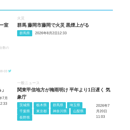
火災
ー室
群馬 藤岡市藤岡で火災 黒煙上がる
群馬県
2026年8月2日12:33
台数の
08-03
一般ニュース
る」
関東甲信地方が梅雨明け 平年より1日遅く 気
象庁
6年7月
2:33
茨城県
栃木県
群馬県
埼玉県
2026年7
千葉県
東京都
神奈川県
山梨県
月20日
11:03
長野県