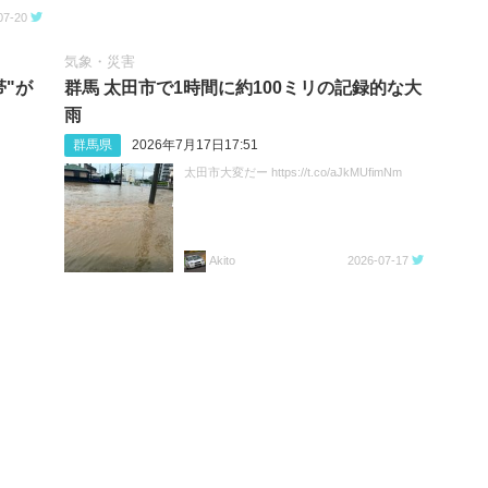
07-20
気象・災害
帯"が
群馬 太田市で1時間に約100ミリの記録的な大
雨
群馬県
2026年7月17日17:51
太田市大変だー https://t.co/aJkMUfimNm
Akito
2026-07-17