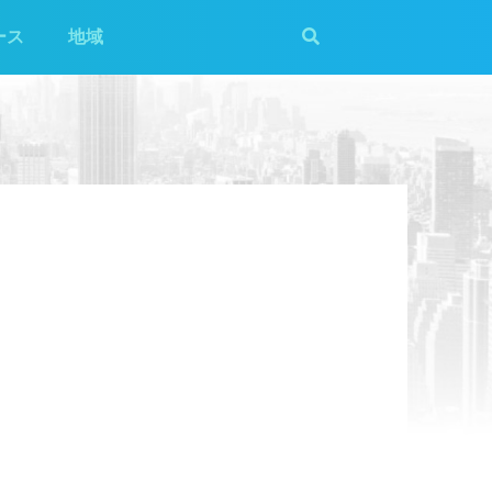
ース
地域