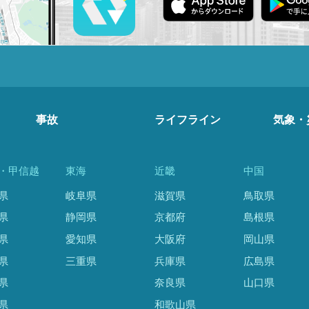
事故
ライフライン
気象・
・甲信越
東海
近畿
中国
県
岐阜県
滋賀県
鳥取県
県
静岡県
京都府
島根県
県
愛知県
大阪府
岡山県
県
三重県
兵庫県
広島県
県
奈良県
山口県
県
和歌山県