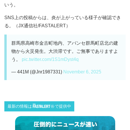
いう。
SNS上の投稿からは、炎が上がっている様子が確認でき
る。（JX通信社/FASTALERT）
群馬県高崎市金古町地内、アバンセ群馬町店北の建
物から火災発生。大渋滞です。ご無事でありますよ
う。
pic.twitter.com/1S1mDyst4q
— 441M (@Jnr1987331)
November 6, 2025
最新の情報は
で提供中