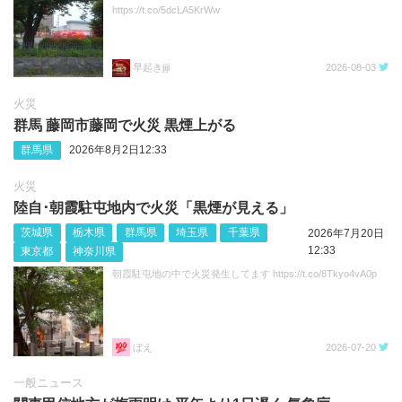
https://t.co/5dcLA5KrWw
早起きjiji
2026-08-03
火災
群馬 藤岡市藤岡で火災 黒煙上がる
群馬県
2026年8月2日12:33
火災
陸自･朝霞駐屯地内で火災「黒煙が見える」
茨城県
栃木県
群馬県
埼玉県
千葉県
2026年7月20日
12:33
東京都
神奈川県
朝霞駐屯地の中で火災発生してます https://t.co/8Tkyo4vA0p
ぼえ
2026-07-20
一般ニュース