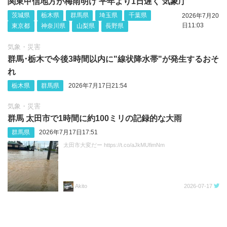
関東甲信地方が梅雨明け 平年より1日遅く 気象庁
茨城県
栃木県
群馬県
埼玉県
千葉県
2026年7月20
日11:03
東京都
神奈川県
山梨県
長野県
気象・災害
群馬･栃木で今後3時間以内に"線状降水帯"が発生するおそ
れ
栃木県
群馬県
2026年7月17日21:54
気象・災害
群馬 太田市で1時間に約100ミリの記録的な大雨
群馬県
2026年7月17日17:51
太田市大変だー https://t.co/aJkMUfimNm
Akito
2026-07-17