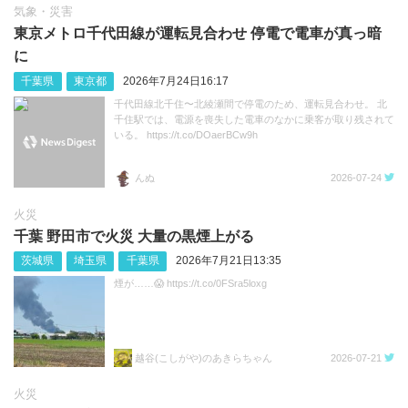
気象・災害
東京メトロ千代田線が運転見合わせ 停電で電車が真っ暗
に
千葉県
東京都
2026年7月24日16:17
千代田線北千住〜北綾瀬間で停電のため、運転見合わせ。 北
千住駅では、電源を喪失した電車のなかに乗客が取り残されて
いる。 https://t.co/DOaerBCw9h
んぬ
2026-07-24
火災
千葉 野田市で火災 大量の黒煙上がる
茨城県
埼玉県
千葉県
2026年7月21日13:35
煙が……😱 https://t.co/0FSra5loxg
越谷(こしがや)のあきらちゃん
2026-07-21
火災