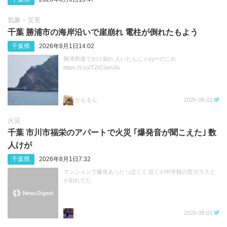
気象・災害
千葉 勝浦市の海岸沿いで崖崩れ 電柱が倒れたもよう
千葉県
2026年8月1日14:02
興津西港でがけ崩れ 人いたんじゃねーのこれ
https://t.co/TZtCIamJIs
かもるん
2026-08-01
火災
千葉 市川市福栄のアパートで火災 ｢爆発音が聞こえた｣ 数
人けが
千葉県
2026年8月1日7:32
マンションで爆発あったっぽくて 近くの中学校の窓ガラスと
か割れてた
。
2026-08-01