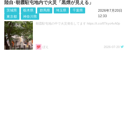
陸自･朝霞駐屯地内で火災「黒煙が見える」
茨城県
栃木県
群馬県
埼玉県
千葉県
2026年7月20日
12:33
東京都
神奈川県
朝霞駐屯地の中で火災発生してます https://t.co/8Tkyo4vA0p
ぼえ
2026-07-20