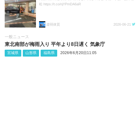
松 https://t.co/njYPmDA6aR
虚弱体質
2026-06-21
一般ニュース
東北南部が梅雨入り 平年より8日遅く 気象庁
宮城県
山形県
福島県
2026年6月20日11:05