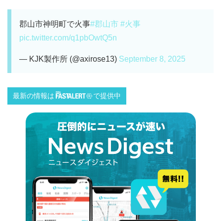
郡山市神明町で火事
#郡山市
#火事
pic.twitter.com/q1pbOwtQ5n
— KJK製作所 (@axirose13)
September 8, 2025
最新の情報は
で提供中