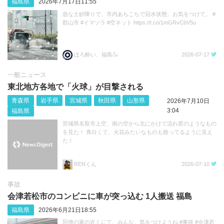
福島県
2026年7月17日11:55
急な土砂降りで、市内あちこちで冠水状態。お気をつけて。 #
郡山市 #イマソラ #空ネット https://t.co/1mGRvCbV5u
ほろ酔い、福島🍶
2026-07-17
一般ニュース
東北地方各地で「火球」が目撃される
青森県
岩手県
宮城県
秋田県
山形県
2026年7月10日
3:04
福島県
宮城県名取市上空、南の空から北にかけて流れ星のようなもの
を見た！ 青白くて、火花みたいなものも散ってるように見え
た！
RENくん
2026-07-10
事故
会津若松市のコンビニに車が突っ込む 1人搬送 福島
福島県
2026年6月21日18:55
同僚の家の近くにて。みんな、気をつけようね #事故 #会津若