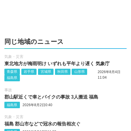
同じ地域のニュース
気象・災害
東北地方が梅雨明け いずれも平年より遅く 気象庁
青森県
岩手県
宮城県
秋田県
山形県
2026年8月4日
11:04
福島県
事故
郡山駅近くで車とバイクの事故 3人搬送 福島
福島県
2026年8月2日0:40
気象・災害
福島 郡山市などで冠水の報告相次ぐ