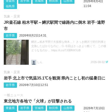
青森県
岩手県
宮城県
秋田県
山形県
2026年8月4日
11:04
福島県
気象・災害
JR釜石線 柏木平駅～鱒沢駅間で線路内に倒木 岩手･遠野
市
岩手県
2026年8月2日14:31
鱒沢→柏木平間で大規模な倒木…！ さっき鱒沢で対行列車と
交換したばかりなのに…💦 今回はさっきより酷くて、この後
どうなるのか… https://t.co/7J0BfHXYzB
しん
2026-08-02
気象・災害
岩手 北上市で気温35.1℃を観測 県内ことし初の猛暑日に
岩手県
2026年7月10日12:51
一般ニュース
東北地方各地で「火球」が目撃される
青森県
岩手県
宮城県
秋田県
山形県
2026年7月10日