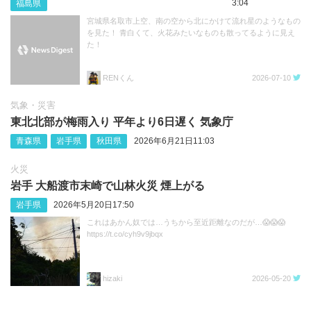
3:04
福島県
宮城県名取市上空、南の空から北にかけて流れ星のようなもの
を見た！ 青白くて、火花みたいなものも散ってるように見え
た！
RENくん
2026-07-10
気象・災害
東北北部が梅雨入り 平年より6日遅く 気象庁
青森県
岩手県
秋田県
2026年6月21日11:03
火災
岩手 大船渡市末崎で山林火災 煙上がる
岩手県
2026年5月20日17:50
これはあかん奴では…うちから至近距離なのだが…😱😱😱
https://t.co/cyh9v9jbqx
hizaki
2026-05-20