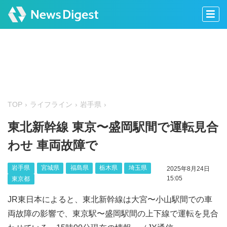
TOP
ライフライン
岩手県
東北新幹線 東京〜盛岡駅間で運転見合
わせ 車両故障で
岩手県
宮城県
福島県
栃木県
埼玉県
2025年8月24日
15:05
東京都
JR東日本によると、東北新幹線は大宮〜小山駅間での車
両故障の影響で、東京駅〜盛岡駅間の上下線で運転を見合