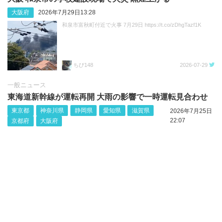
大阪府
2026年7月29日13:28
和泉市富秋町付近で火事 7月29日 https://t.co/zDhgTazf1K
ちび148
2026-07-29
一般ニュース
東海道新幹線が運転再開 大雨の影響で一時運転見合わせ
東京都
神奈川県
静岡県
愛知県
滋賀県
2026年7月25日
22:07
京都府
大阪府