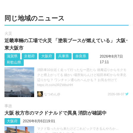
同じ地域のニュース
火災
近畿車輛の工場で火災 「塗装ブースが燃えている」 大阪･
東大阪市
滋賀県
京都府
大阪府
兵庫県
奈良県
2026年8月7日
17:11
和歌山県
消防車10台近く走って行ったなー思たら 徳庵辺りからモクモ
クと煙上がってる 細かい場所知らんけど稲田本町から今津北
辺りかな？ ワンチャン通られへんかも？ お気を付けて
https://t.co/niJRZWbsHH
なつめん@
2026-08-07
事故
大阪 枚方市のマクドナルドで異臭 消防が確認中
大阪府
2026年8月6日19:01
マクド取ったから来たけどこれピックできるんやろか…