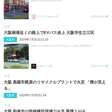
https://t.co/JMxSpLyUmE
らぴ🐰(rapisan🐰)
2026-08-06
火災
大阪南港近くの路上でEVバス炎上 大阪市住之江区
大阪府
2026年7月31日12:33
https://t.co/h8nay5POd7 https://t.co/BLPHE4Bm7h
配車マンA君
2026-07-31
火災
大阪 高槻市梶原のリサイクルプラントで火災 「煙が見え
る」
大阪府
2026年7月30日2:54
火災
大阪 和泉市の学校建設現場で火災 黒煙上がる