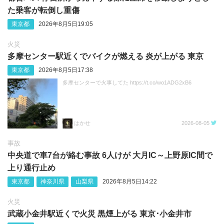
た乗客が転倒し重傷
東京都
2026年8月5日19:05
火災
多摩センター駅近くでバイクが燃える 炎が上がる 東京
東京都
2026年8月5日17:38
多摩センターで火事してた https://t.co/wo1ADG2xB6
はかせ
2026-08-05
事故
中央道で車7台が絡む事故 6人けが 大月IC～上野原IC間で
上り通行止め
東京都
神奈川県
山梨県
2026年8月5日14:22
火災
武蔵小金井駅近くで火災 黒煙上がる 東京･小金井市