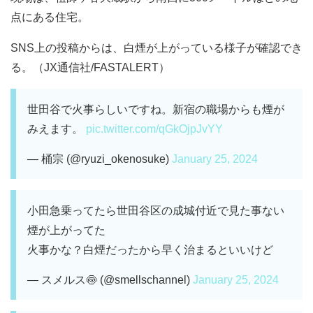
点にある住宅。
SNS上の投稿からは、白煙が上がっている様子が確認でき
る。（JX通信社/FASTALERT）
世田谷で火事らしいですね。新宿の職場からも煙が
みえます。
pic.twitter.com/qGkOjpJvYY
— 桶宗 (@ryuzi_okenosuke)
January 25, 2024
小田急乗ってたら世田谷区の成城付近で見た事ない
煙が上がってた
火事かな？白煙だったから早く治まるといいけど
— スメルス🍥 (@smellschannel)
January 25, 2024