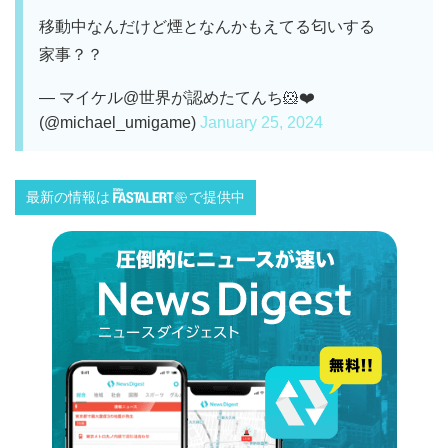
移動中なんだけど煙となんかもえてる匂いする
家事？？
— マイケル@世界が認めたてんち🐹❤️
(@michael_umigame)
January 25, 2024
最新の情報は
で提供中