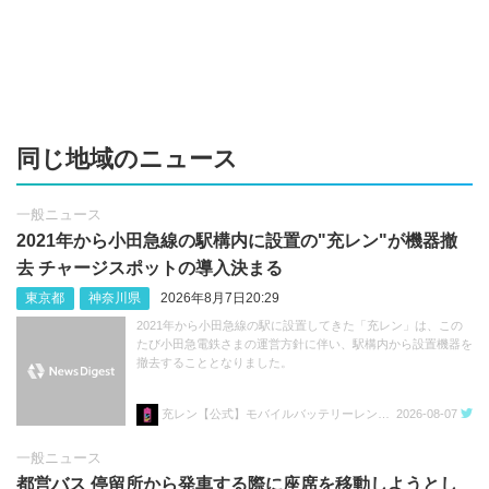
同じ地域のニュース
一般ニュース
2021年から小田急線の駅構内に設置の"充レン"が機器撤
去 チャージスポットの導入決まる
東京都
神奈川県
2026年8月7日20:29
2021年から小田急線の駅に設置してきた「充レン」は、この
たび小田急電鉄さまの運営方針に伴い、駅構内から設置機器を
撤去することとなりました。
充レン【公式】モバイルバッテリーレンタル
2026-08-07
一般ニュース
都営バス 停留所から発車する際に座席を移動しようとし