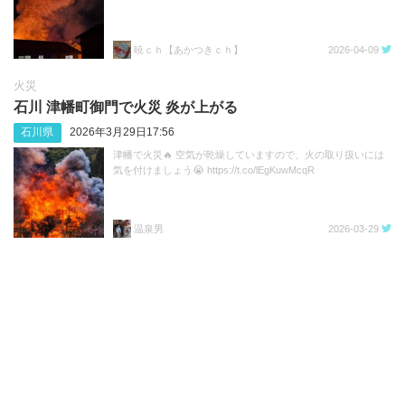
暁ｃｈ【あかつきｃｈ】
2026-04-09
火災
石川 津幡町御門で火災 炎が上がる
石川県
2026年3月29日17:56
津幡で火災🔥 空気が乾燥していますので、火の取り扱いには
気を付けましょう😭 https://t.co/lEgKuwMcqR
温泉男
2026-03-29