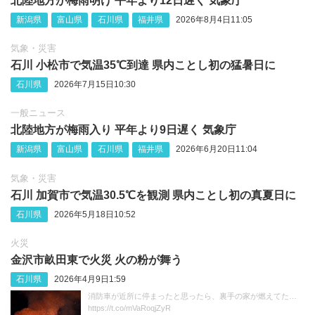
北陸地方が梅雨明け 平年より12日遅く 気象庁
新潟県
富山県
石川県
福井県
2026年8月4日11:05
気象・災害
石川 小松市で気温35℃到達 県内ことし初の猛暑日に
石川県
2026年7月15日10:30
一般ニュース
北陸地方が梅雨入り 平年より9日遅く 気象庁
新潟県
富山県
石川県
福井県
2026年6月20日11:04
気象・災害
石川 加賀市で気温30.5℃を観測 県内ことし初の真夏日に
石川県
2026年5月18日10:52
火災
金沢市畝田東で火災 火の粉が舞う
石川県
2026年4月9日1:59
消防車が近所に停まったと思ったら、裏手の家が燃えてた…
https://t.co/mVaRoqjZyR