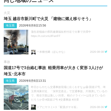
同じ地域のニュース
火災
埼玉 越谷市新川町で火災 「建物に燃え移りそう」
埼玉県
2026年8月8日15:56
蒲生岩槻線の県民健康福祉村付近で火事で渋滞中
https://t.co/cvnL8FwnFF
一本柳光唏（ぽんやな）
2026-08-08
事故
国道17号で3台絡む事故 軽乗用車が大きく変形 3人けが
埼玉･北本市
埼玉県
2026年8月6日13:31
昨日からやたら交通事故現場に出くわすなぁ😱 国道17号、埼
玉県鴻巣付近、「深井交差点」で交通事故。片側潰しているの
で、熊谷方面は激しい渋滞。 軽のドライバーは生きているの
だろうか😓 #国道17号 #交通事故 #渋滞
https://t.co/sGeXdbCMfk
ドアにヤスミ×３「駅員ボヤキ垢」
2026-08-06