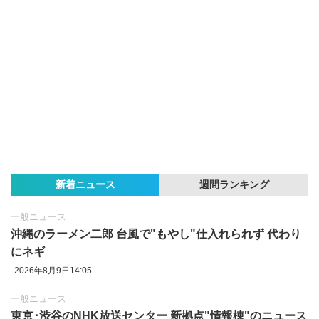
新着ニュース
週間ランキング
一般ニュース
沖縄のラーメン二郎 台風で"もやし"仕入れられず 代わり
にネギ
2026年8月9日14:05
一般ニュース
東京‪･‬渋谷のNHK放送センター 新拠点"情報棟"のニュース