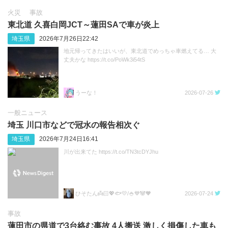
火災
事故
東北道 久喜白岡JCT～蓮田SAで車が炎上
埼玉県
2026年7月26日22:42
地元帰ってきたはいいが、東北道でめっちゃ車燃えてる… 大
丈夫かな https://t.co/PoWk3i54tS
うーな！
2026-07-26
一般ニュース
埼玉 川口市などで冠水の報告相次ぐ
埼玉県
2026年7月24日16:41
川が出来てた https://t.co/TN3tcDYJhu
ひそたん👼🏻💖🐟️💛/🍚💙🐼🧡
2026-07-24
事故
蓮田市の県道で3台絡む事故 4人搬送 激しく損傷した車も