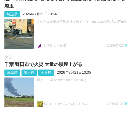
埼玉
埼玉県
2026年7月21日18:54
さいたま栗橋線事故通行止めですな https://t.co/xRuRqh4TmN
しろやしゃ🍙🥀
2026-07-21
火災
千葉 野田市で火災 大量の黒煙上がる
茨城県
埼玉県
千葉県
2026年7月21日13:35
煙が……😱 https://t.co/0FSra5loxg
越谷(こしがや)のあきらちゃん
2026-07-21