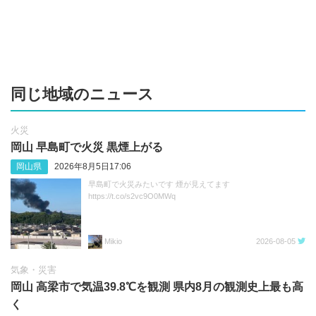
同じ地域のニュース
火災
岡山 早島町で火災 黒煙上がる
岡山県
2026年8月5日17:06
早島町で火災みたいです 煙が見えてます
https://t.co/s2vc9O0MWq
Mikio
2026-08-05
気象・災害
岡山 高梁市で気温39.8℃を観測 県内8月の観測史上最も高
く