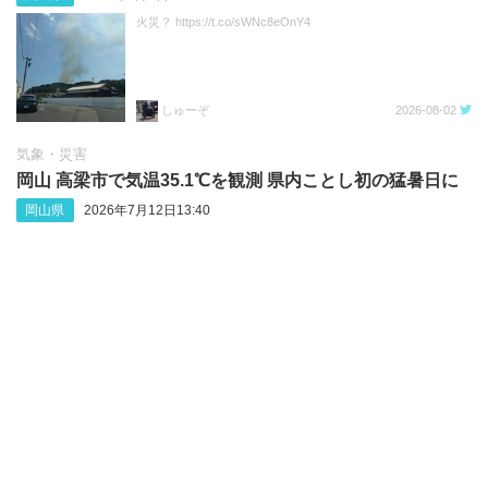
火災？ https://t.co/sWNc8eOnY4
しゅーぞ
2026-08-02
気象・災害
岡山 高梁市で気温35.1℃を観測 県内ことし初の猛暑日に
岡山県
2026年7月12日13:40