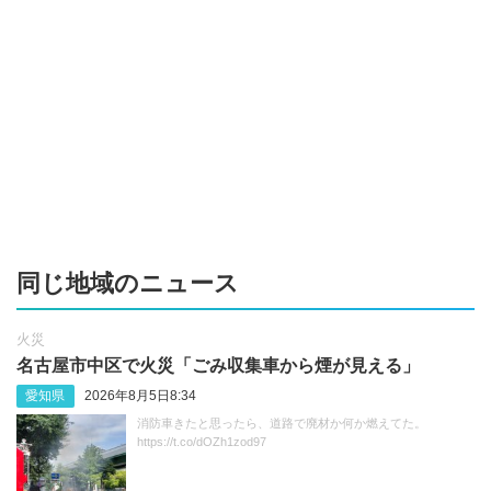
同じ地域のニュース
火災
名古屋市中区で火災「ごみ収集車から煙が見える」
愛知県
2026年8月5日8:34
消防車きたと思ったら、道路で廃材か何か燃えてた。
https://t.co/dOZh1zod97