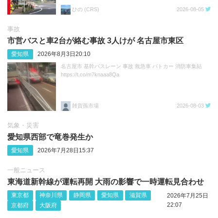
ひの (CRS)
2026-08-05
事故
市営バスと車2台が絡む事故 3人けが 名古屋市東区
愛知県
2026年8月3日20:10
名古屋市 基幹バスレーン 事故 救急車 パトカー 消防車集結
https://t.co/m7knaaa8Qa
雑賀孫市場
2026-08-03
気象・災害
愛知県西部で竜巻発生か
愛知県
2026年7月28日15:37
一般ニュース
東海道新幹線が運転再開 大雨の影響で一時運転見合わせ
東京都
神奈川県
静岡県
愛知県
滋賀県
2026年7月25日
22:07
京都府
大阪府