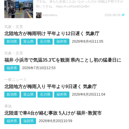
ですね。 落ちた歩道に人はいなかったのか 詳細は不明ですが
怖いですね。 https://t.co/f1wdGQnBvi
katsudesu
2026-08-05
気象・災害
北陸地方が梅雨明け 平年より12日遅く 気象庁
新潟県
富山県
石川県
福井県
2026年8月4日11:05
気象・災害
福井 小浜市で気温35.3℃を観測 県内ことし初の猛暑日に
福井県
2026年7月10日12:53
一般ニュース
北陸地方が梅雨入り 平年より9日遅く 気象庁
新潟県
富山県
石川県
福井県
2026年6月20日11:04
事故
北陸道で車4台が絡む事故 5人けが 福井･敦賀市
福井県
滋賀県
2026年6月20日10:59