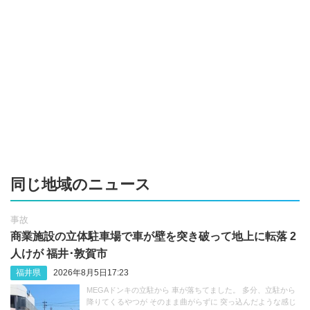
同じ地域のニュース
事故
商業施設の立体駐車場で車が壁を突き破って地上に転落 2
人けが 福井･敦賀市
福井県
2026年8月5日17:23
MEGAドンキの立駐から 車が落ちてました。 多分、立駐から
降りてくるやつが そのまま曲がらずに 突っ込んだような感じ