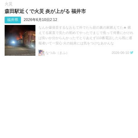
火災
森田駅近くで火災 炎が上がる 福井市
福井県
2026年6月10日2:12
なんか爆発音するなおもて外でたら前の裏の家燃えてた🔥 燃
えてる家直で見たの初めてやったでまじで焦って何番にかけれ
ば良いか分からんかったでとりあえず110番電話したら既に通
報者いて一安心 火の始末には気をつけなあかんな
https://t.co/sbiYkQCpXz
なつみ（まふ）
2026-06-10