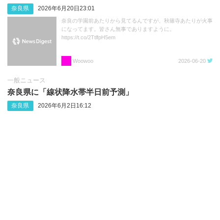
奈良県
2026年6月20日23:01
奈良の学園前あたりから見てるんですが、秋篠寺あたりが火事
になってます。皆さん無事でありますように。
https://t.co/2TtlfpH5em
Woowoo
2026-06-20
一般ニュース
奈良県に「線状降水帯半日前予測」
奈良県
2026年6月2日16:12