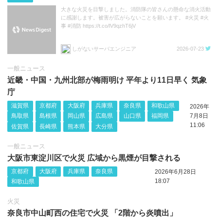
大きな火災を目撃しました。消防隊の皆さんの懸命な消火活動
に感謝します。被害が広がらないことを願います。 #火災 #火
事 #消防 https://t.co/lV9qzhT6jV
しがないサーバエンジニア
2026-07-23
一般ニュース
近畿・中国・九州北部が梅雨明け 平年より11日早く 気象
庁
滋賀県
京都府
大阪府
兵庫県
奈良県
和歌山県
2026年
鳥取県
島根県
岡山県
広島県
山口県
福岡県
7月8日
11:06
佐賀県
長崎県
熊本県
大分県
一般ニュース
大阪市東淀川区で火災 広域から黒煙が目撃される
京都府
大阪府
兵庫県
奈良県
2026年6月28日
18:07
和歌山県
火災
奈良市中山町西の住宅で火災 「2階から炎噴出」