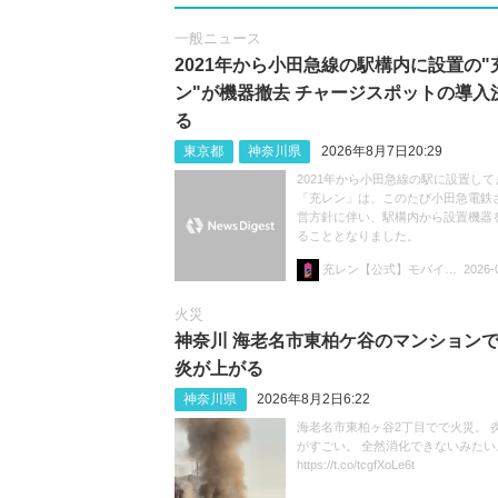
一般ニュース
2021年から小田急線の駅構内に設置の"
ン"が機器撤去 チャージスポットの導入
る
東京都
神奈川県
2026年8月7日20:29
2021年から小田急線の駅に設置して
「充レン」は、このたび小田急電鉄
営方針に伴い、駅構内から設置機器
ることとなりました。
充レン【公式】モバイルバッテリーレンタル
2026-
火災
神奈川 海老名市東柏ケ谷のマンション
炎が上がる
神奈川県
2026年8月2日6:22
海老名市東柏ヶ谷2丁目でで火災。 
がすごい。 全然消化できないみたい
https://t.co/tcgfXoLe6t