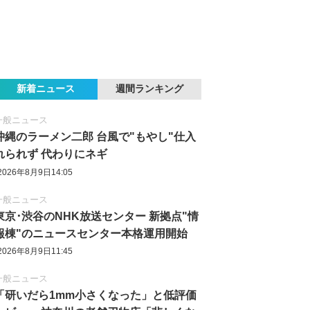
新着ニュース
週間ランキング
一般ニュース
沖縄のラーメン二郎 台風で"もやし"仕入
れられず 代わりにネギ
2026年8月9日14:05
一般ニュース
東京‪･‬渋谷のNHK放送センター 新拠点"情
報棟"のニュースセンター本格運用開始
2026年8月9日11:45
一般ニュース
「研いだら1mm小さくなった」と低評価