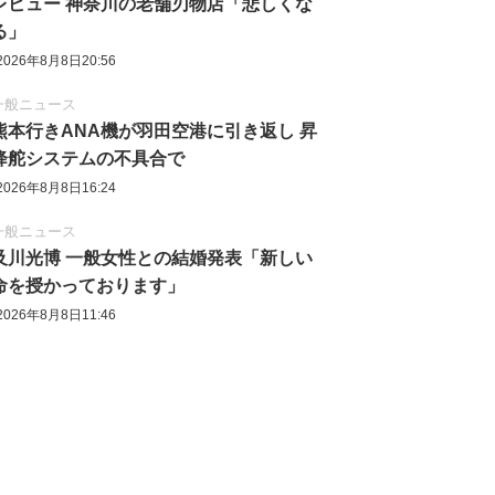
レビュー 神奈川の老舗刃物店「悲しくな
る」
2026年8月8日20:56
一般ニュース
熊本行きANA機が羽田空港に引き返し 昇
降舵システムの不具合で
2026年8月8日16:24
一般ニュース
及川光博 一般女性との結婚発表「新しい
命を授かっております」
2026年8月8日11:46