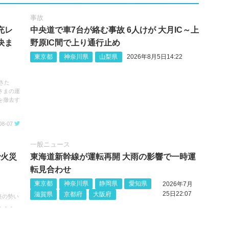
事故
充レ
中央道で車7台が絡む事故 6人けが 大月IC～上
決ま
野原IC間で上り通行止め
東京都
神奈川県
山梨県
2026年8月5日14:22
きた
さまの運
を撤去す
08-07
一般ニュース
で火災
東海道新幹線が運転再開 大雨の影響で一時運
転見合わせ
東京都
神奈川県
静岡県
愛知県
2026年7月
25日22:07
滋賀県
京都府
大阪府
炎の勢い
。。。